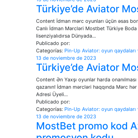
Türkiye’de Aviator M
Content İdman mərc oyunları üçün əsas 
Canlı İdman Mərcləri Mostbet Türkiye Boda K
lisenziyalıdırsa Dünyada...
Publicado por:
Categorías:
Pin-Up Aviator: oyun qaydaları 
13 de noviembre de 2023
Türkiye’de Aviator M
Content Ən Yaxşı oyunlar harda onanılması h
qazanın! İdman mərcləri haqqında Mərc hər 
Adresi Üyeli...
Publicado por:
Categorías:
Pin-Up Aviator: oyun qaydaları 
13 de noviembre de 2023
MostBet promo kod A
promosyon kodu