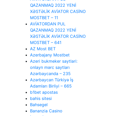
QAZANMAQ 2022 YENİ
XƏSTƏLİK AVİATOR CASİNO
MOSTBET – 11
AVİATORDAN PUL
QAZANMAQ 2022 YENİ
XƏSTƏLİK AVİATOR CASİNO
MOSTBET – 641
AZ Most BET
Azerbajany Mostbet
Azeri bukmeker saytlari:
onlayn mərc saytları
Azərbaycanda – 235
Azərbaycan Türkiyə İş
Adamları Birliyi – 665
b1bet apostas
bahis sitesi
Bahsegel
Bananzia Casino