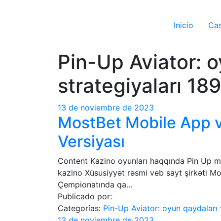
Inicio
Ca
Pin-Up Aviator: o
strategiyaları 189
13 de noviembre de 2023
MostBet Mobile App v
Versiyası
Content Kazino oyunları haqqında Pin Up m
kazino Xüsusiyyət rəsmi veb sayt şirkəti 
Çempionatında qa...
Publicado por:
Categorías:
Pin-Up Aviator: oyun qaydaları 
13 de noviembre de 2023