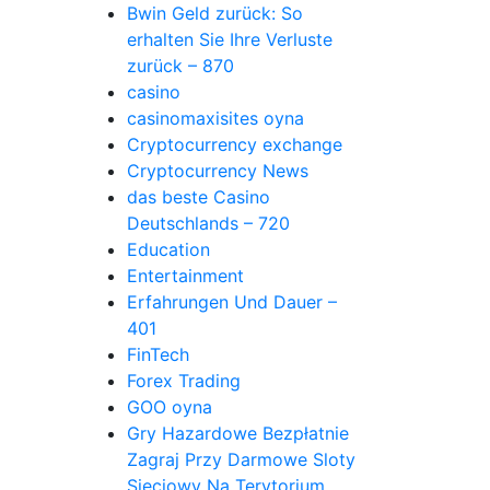
Bwin Geld zurück: So
erhalten Sie Ihre Verluste
zurück – 870
casino
casinomaxisites oyna
Cryptocurrency exchange
Cryptocurrency News
das beste Casino
Deutschlands – 720
Education
Entertainment
Erfahrungen Und Dauer –
401
FinTech
Forex Trading
GOO oyna
Gry Hazardowe Bezpłatnie
Zagraj Przy Darmowe Sloty
Sieciowy Na Terytorium