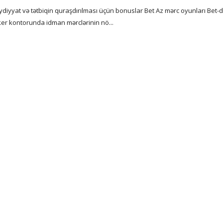
ydiyyat və tətbiqin quraşdırılması üçün bonuslar Bet Az mərc oyunları Bet-
r kontorunda idman mərclərinin nö...