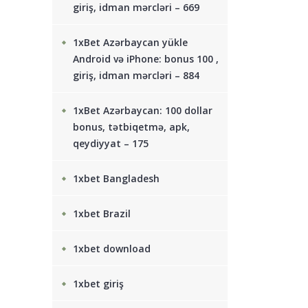
giriş, idman mərcləri – 669
1xBet Azərbaycan yükle
Android və iPhone: bonus 100 ,
giriş, idman mərcləri – 884
1xBet Azərbaycan: 100 dollar
bonus, tətbiqetmə, apk,
qeydiyyat – 175
1xbet Bangladesh
1xbet Brazil
1xbet download
1xbet giriş