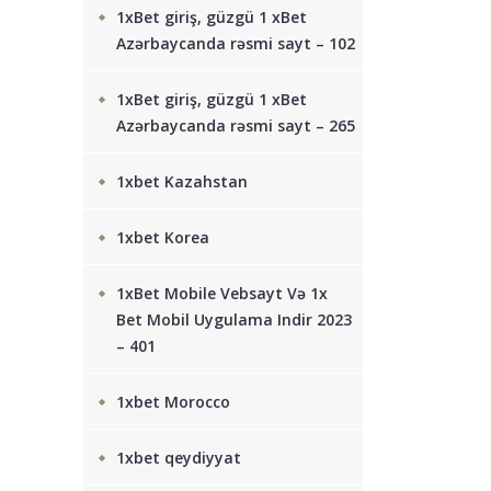
1xBet giriş, güzgü 1 xBet
Azərbaycanda rəsmi sayt – 102
1xBet giriş, güzgü 1 xBet
Azərbaycanda rəsmi sayt – 265
1xbet Kazahstan
1xbet Korea
1xBet Mobile Vebsayt Və 1x
Bet Mobil Uygulama Indir 2023
– 401
1xbet Morocco
1xbet qeydiyyat