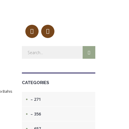
CATEGORIES
 Bahis
– 271
– 356
– 657