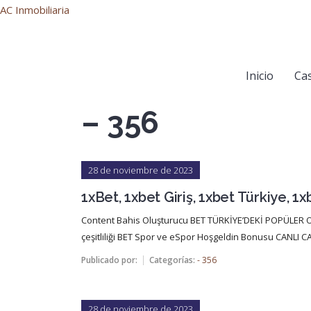
AC Inmobiliaria
Inicio
Ca
– 356
28 de noviembre de 2023
1xBet, 1xbet Giriş, 1xbet Türkiye, 1x
Content Bahis Oluşturucu BET TÜRKİYE’DEKİ POPÜLER OYU
çeşitliliği BET Spor ve eSpor Hoşgeldin Bonusu CANLI C
Publicado por:
Categorías:
- 356
28 de noviembre de 2023