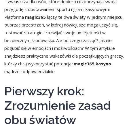
– zwłaszcza dla osób, które dopiero rozpoczynają swoją
przygodę z obstawianiem sportu i grami kasynowymi.
Platforma
magic365
łączy te dwa światy w jednym miejscu,
tworząc przestrzeń, w której nowicjusze mogą uczyć się,
testować strategie i rozwijać swoje umiejętności w
bezpiecznym środowisku. Ale od czego zacząć? Jak nie
pogubić się w emocjach i możliwościach? W tym artykule
znajdziesz praktyczne wskazówki dla początkujących graczy,
którzy chcą wykorzystać potencjał
magic365 kasyno
mądrze i odpowiedzialnie.
Pierwszy krok:
Zrozumienie zasad
obu światów