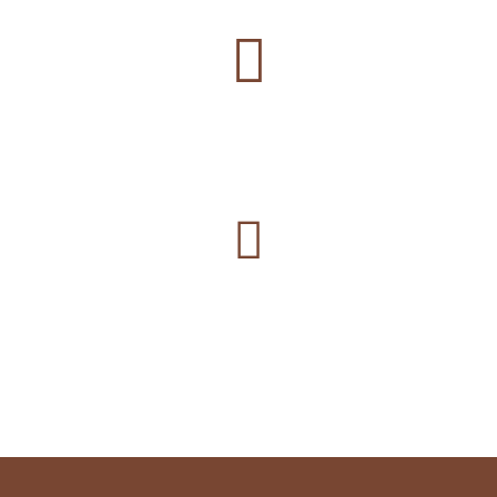
Propiedades vendidas
0
Búsquedas mensuales
0