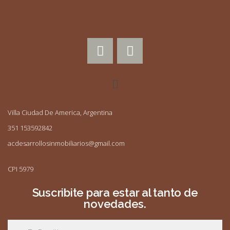
Villa Ciudad De America, Argentina
351 153592842
acdesarrollosinmobiliarios@gmail.com
CPI 5979
Suscribite para estar al tanto de
novedades.