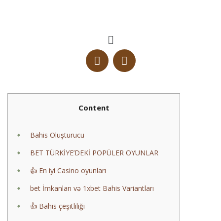
Content
Bahis Oluşturucu
BET TÜRKİYE’DEKİ POPÜLER OYUNLAR
👍 En iyi Casino oyunları
bet İmkanları və 1xbet Bahis Variantları
👍 Bahis çeşitliliği