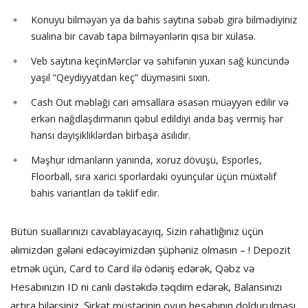
Konuyu bilməyən ya da bahis saytına səbəb girə bilmədiyiniz
sualına bir cavab tapa bilməyənlərin qısa bir xülasə.
Veb saytına keçinMərclər və səhifənin yuxarı sağ küncündə
yaşıl “Qeydiyyatdan keç” düyməsini sıxın.
Cash Out məbləği cari əmsallara əsasən müəyyən edilir və
erkən nağdlaşdırmanın qəbul edildiyi anda baş vermiş hər
hansı dəyişikliklərdən birbaşa asılıdır.
Məşhur idmanların yanında, xoruz dövüşü, Esporles,
Floorball, sıra xarici sporlardaki oyunçular üçün müxtəlif
bahis variantları də təklif edir.
Bütün suallarınızı cavablayacayıq, Sizin rahatlığınız üçün
əlimizdən gələni edəcəyimizdən şüphəniz olmasın – ! Depozit
etmək üçün, Card to Card ilə ödəniş edərək, Qəbz və
Hesabınızın ID ni canlı dəstəkdə təqdim edərək, Balansınızı
artıra bilərsiniz. Şirkət müştərinin oyun hesabının doldurulması