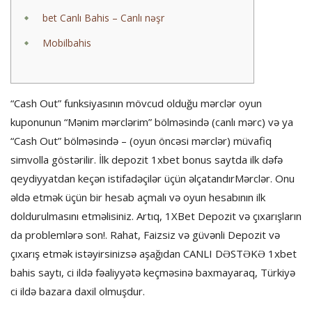
bet Canlı Bahis – Сanlı nəşr
Mobilbahis
“Cash Out” funksiyasının mövcud olduğu mərclər oyun
kuponunun “Mənim mərclərim” bölməsində (canlı mərc) və ya
“Cash Out” bölməsində – (oyun öncəsi mərclər) müvafiq
simvolla göstərilir. İlk depozit 1xbet bonus saytda ilk dəfə
qeydiyyatdan keçən istifadəçilər üçün əlçatandırMərclər. Onu
əldə etmək üçün bir hesab açmalı və oyun hesabının ilk
doldurulmasını etməlisiniz. Artıq, 1XBet Depozit və çıxarışların
da problemlərə son!. Rahat, Faizsiz və güvənli Depozit və
çıxarış etmək istəyirsinizsə aşağıdan CANLI DƏSTƏKƏ 1xbet
bahis saytı, ci ildə fəaliyyətə keçməsinə baxmayaraq, Türkiyə
ci ildə bazara daxil olmuşdur.