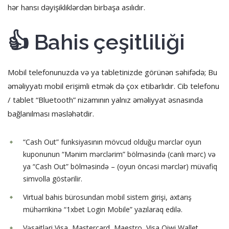
hər hansı dəyişikliklərdən birbaşa asılıdır.
👍 Bahis çeşitliliği
Mobil telefonunuzda və ya tabletinizde görünən səhifədə; Bu
əməliyyatı mobil erişimli etmək də çox etibarlıdır. Cib telefonu
/ tablet “Bluetooth” nizamının yalnız əməliyyat əsnasında
bağlanılması məsləhətdir.
“Cash Out” funksiyasının mövcud olduğu mərclər oyun
kuponunun “Mənim mərclərim” bölməsində (canlı mərc) və
ya “Cash Out” bölməsində – (oyun öncəsi mərclər) müvafiq
simvolla göstərilir.
Virtual bahis bürosundan mobil sistem girişi, axtarış
mühərrikinə “1xbet Login Mobile” yazılaraq edilə.
Vəsaitləri Visa, Mastercard, Maestro, Visa Qiwi Wallet