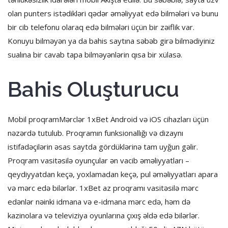
olan punters istədikləri qədər əməliyyat edə bilmələri və bunu
bir cib telefonu olaraq edə bilmələri üçün bir zəiflik var.
Konuyu bilməyən ya da bahis saytına səbəb girə bilmədiyiniz
sualına bir cavab tapa bilməyənlərin qısa bir xülasə.
Bahis Oluşturucu
Mobil proqramMərclər 1xBet Android və iOS cihazları üçün
nəzərdə tutulub. Proqramın funksionallığı və dizaynı
istifadəçilərin əsas saytda gördüklərinə tam uyğun gəlir.
Proqram vasitəsilə oyunçular ən vacib əməliyyatları –
qeydiyyatdan keçə, yoxlamadan keçə, pul əməliyyatları apara
və mərc edə bilərlər. 1xBet az proqramı vasitəsilə mərc
edənlər nəinki idmana və e-idmana mərc edə, həm də
kazinolara və televiziya oyunlarına çıxış əldə edə bilərlər.