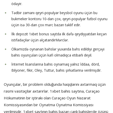
ödəyir.
Tədbir zamanı qeyri-populyar beysbol oyunu üçün bu
bukmeker kontoru 10-dan çox, qeyri-populyar futbol oyunu
üçün isə 30-dan çox mərc bazarı təklif edir.
İlk depozit 1xbet bonus saytda ilk dəfə qeydiyyatdan keçən
istifadəçilər üçün əlçatandırMərclər.
Ölkəmizdə oynanan bəhslər yuxarıda bəhs edildiyi gerçəyi
bahis oyunçuları üçün kafi olmadıqca etibarlı deyil.
İnternet lisanslarına bahis oynamaq yalnız İddaa, dörd,
Bilyoner, fikir, Oley, Tuttur, bahis şirkətlərinə verilmişdir.
Oyunçular, bir problem olduğunda haqqlarını axtarmaq üçün
rəsmi vasitəçilər axtarırlar. 1xbet bahis saytına, Curaçao
Hökumətinin bir iştirakı olan Curaçao Oyun Nəzarət
Komissiyasından bir Oynatma Oynatma Komissiyası
verilmişdir. 1xbet saytının bahis bazarı canlı bahislerde özünü