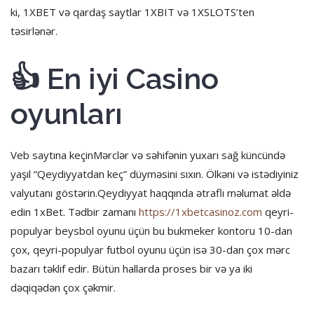
ki, 1XBET və qardaş saytlar 1XBIT və 1XSLOTS’ten
təsirlənər.
👍 En iyi Casino
oyunları
Veb saytına keçinMərclər və səhifənin yuxarı sağ küncündə
yaşıl “Qeydiyyatdan keç” düyməsini sıxın. Ölkəni və istədiyiniz
valyutanı göstərin.Qeydiyyat haqqında ətraflı məlumat əldə
edin 1xBet. Tədbir zamanı
https://1xbetcasinoz.com
qeyri-
populyar beysbol oyunu üçün bu bukmeker kontoru 10-dan
çox, qeyri-populyar futbol oyunu üçün isə 30-dan çox mərc
bazarı təklif edir. Bütün hallarda proses bir və ya iki
dəqiqədən çox çəkmir.