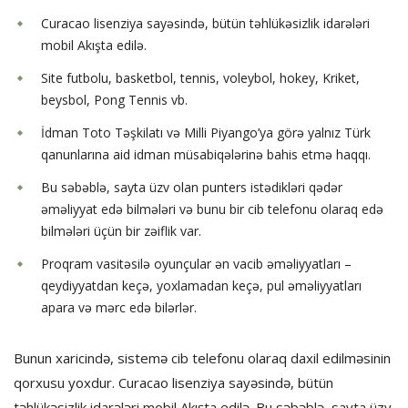
Curacao lisenziya sayəsində, bütün təhlükəsizlik idarələri
mobil Akışta edilə.
Site futbolu, basketbol, tennis, voleybol, hokey, Kriket,
beysbol, Pong Tennis vb.
İdman Toto Təşkilatı və Milli Piyango’ya görə yalnız Türk
qanunlarına aid idman müsabiqələrinə bahis etmə haqqı.
Bu səbəblə, sayta üzv olan punters istədikləri qədər
əməliyyat edə bilmələri və bunu bir cib telefonu olaraq edə
bilmələri üçün bir zəiflik var.
Proqram vasitəsilə oyunçular ən vacib əməliyyatları –
qeydiyyatdan keçə, yoxlamadan keçə, pul əməliyyatları
apara və mərc edə bilərlər.
Bunun xaricində, sistemə cib telefonu olaraq daxil edilməsinin
qorxusu yoxdur. Curacao lisenziya sayəsində, bütün
təhlükəsizlik idarələri mobil Akışta edilə. Bu səbəblə, sayta üzv