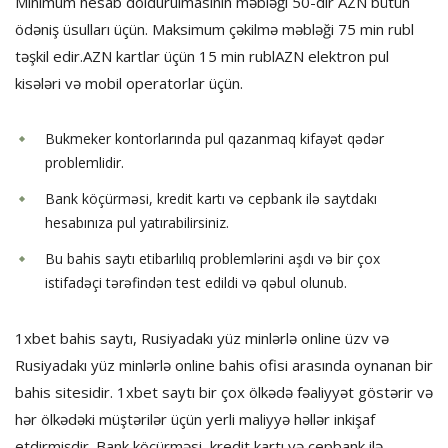
Minimum hesab doldurulmasının məbləği 50-dir AZN bütün
ödəniş üsulları üçün. Maksimum çəkilmə məbləği 75 min rubl
təşkil edir.AZN kartlar üçün 15 min rublAZN elektron pul
kisələri və mobil operatorlar üçün.
Bukmeker kontorlarında pul qazanmaq kifayət qədər
problemlidir.
Bank köçürməsi, kredit kartı və cepbank ilə saytdakı
hesabınıza pul yatırabilirsiniz.
Bu bahis saytı etibarlılıq problemlərini aşdı və bir çox
istifadəçi tərəfindən test edildi və qəbul olunub.
1xbet bahis saytı, Rusiyadakı yüz minlərlə online üzv və
Rusiyadakı yüz minlərlə online bahis ofisi arasında oynanan bir
bahis sitesidir. 1xbet saytı bir çox ölkədə fəaliyyət göstərir və
hər ölkədəki müştərilər üçün yerli maliyyə həllər inkişaf
etdirmişdir. Bank köçürməsi, kredit kartı və cepbank ilə