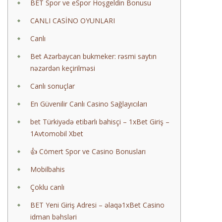
BET Spor ve eSpor Hoşgeldin Bonusu
CANLI CASİNO OYUNLARI
Canlı
Bet Azərbaycan bukmeker: rəsmi saytın
nəzərdən keçirilməsi
Canlı sonuçlar
En Güvenilir Canlı Casino Sağlayıcıları
bet Türkiyədə etibarlı bahisçi – 1xBet Giriş –
1Avtomobil Xbet
👍 Cömert Spor ve Casino Bonusları
Mobilbahis
Çoklu canlı
BET Yeni Giriş Adresi – əlaqə1xBet Casino
idman bəhsləri