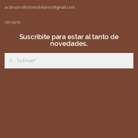
acdesarrollosinmobiliarios@gmail.com
CPI 5979
Suscribite para estar al tanto de
novedades.