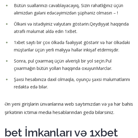
Bütün suallarınızı cavablayacayıq, Sizin rahatlığınız üçün
əlimizdən gələni edəcəyimizdən şüphəniz olmasın – !
Ölkəni və istədiyiniz valyutanı göstərin.Qeydiyyat haqqında
ətraflı məlumat əldə edin 1xBet.
1xbet saytı bir çox ölkədə fəaliyyət göstərir və hər ölkədəki
müştərilər üçün yerli maliyyə həllər inkişaf etdirmişdir.
Sonra, pul çıxarmaq üçün əlverişli bir yol seçin.Pul
çıxarmağın bütün yolları haqqında oxuyunMərclər.
Şəxsi hesabınıza daxil olmaqla, oyunçu şəxsi məlumatlarını
redaktə edə bilər.
Ən yeni girişlərin ünvanlarına web saytımızdan və ya hər bahis
şirkətinin ictimai media hesablarından gedə bilərsiniz.
bet İmkanları və 1xbet