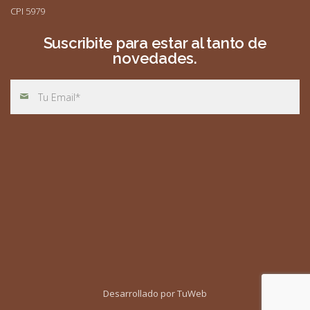
CPI 5979
Suscribite para estar al tanto de
novedades.
Desarrollado por TuWeb