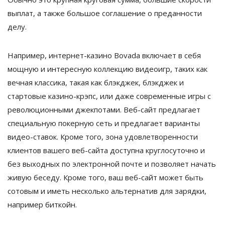
выплат, а также большое соглашение о преданности
делу.
Например, интернет-казино Bovada включает в себя
мощную и интересную коллекцию видеоигр, таких как
вечная классика, такая как блэкджек, блэкджек и
стартовые казино-крэпс, или даже современные игры с
революционными джекпотами. Веб-сайт предлагает
специальную покерную сеть и предлагает варианты
видео-ставок. Кроме того, зона удовлетворенности
клиентов вашего веб-сайта доступна круглосуточно и
без выходных по электронной почте и позволяет начать
живую беседу. Кроме того, ваш веб-сайт может быть
сотовым и иметь несколько альтернатив для зарядки,
например биткойн.