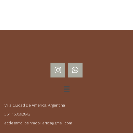
Villa Ciudad De America, Argentina
351 153592842
acdesarrollosinmobiliarios@gmail.com