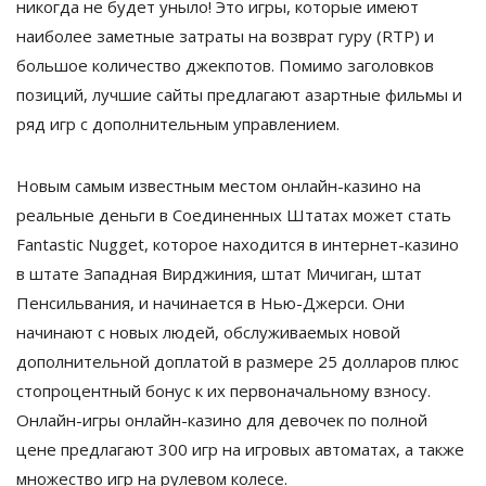
никогда не будет уныло! Это игры, которые имеют
наиболее заметные затраты на возврат гуру (RTP) и
большое количество джекпотов. Помимо заголовков
позиций, лучшие сайты предлагают азартные фильмы и
ряд игр с дополнительным управлением.
Новым самым известным местом онлайн-казино на
реальные деньги в Соединенных Штатах может стать
Fantastic Nugget, которое находится в интернет-казино
в штате Западная Вирджиния, штат Мичиган, штат
Пенсильвания, и начинается в Нью-Джерси. Они
начинают с новых людей, обслуживаемых новой
дополнительной доплатой в размере 25 долларов плюс
стопроцентный бонус к их первоначальному взносу.
Онлайн-игры онлайн-казино для девочек по полной
цене предлагают 300 игр на игровых автоматах, а также
множество игр на рулевом колесе.