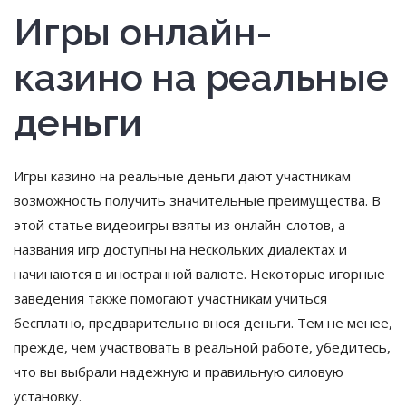
Игры онлайн-
казино на реальные
деньги
Игры казино на реальные деньги дают участникам
возможность получить значительные преимущества. В
этой статье видеоигры взяты из онлайн-слотов, а
названия игр доступны на нескольких диалектах и ​​
начинаются в иностранной валюте. Некоторые игорные
заведения также помогают участникам учиться
бесплатно, предварительно внося деньги. Тем не менее,
прежде, чем участвовать в реальной работе, убедитесь,
что вы выбрали надежную и правильную силовую
установку.