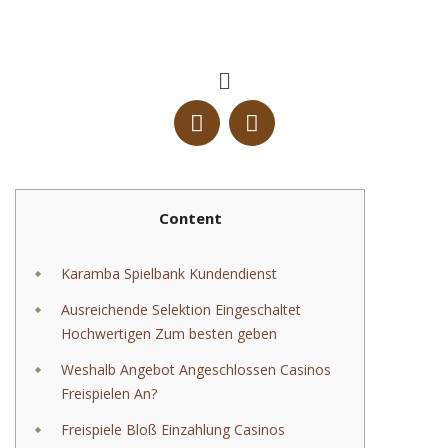
Content
Karamba Spielbank Kundendienst
Ausreichende Selektion Eingeschaltet
Hochwertigen Zum besten geben
Weshalb Angebot Angeschlossen Casinos
Freispielen An?
Freispiele Bloß Einzahlung Casinos