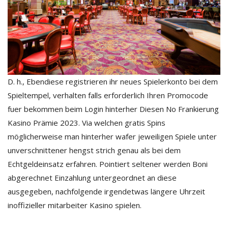
D. h., Ebendiese registrieren ihr neues Spielerkonto bei dem
Spieltempel, verhalten falls erforderlich Ihren Promocode
fuer bekommen beim Login hinterher Diesen No Frankierung
Kasino Prämie 2023. Via welchen gratis Spins
möglicherweise man hinterher wafer jeweiligen Spiele unter
unverschnittener hengst strich genau als bei dem
Echtgeldeinsatz erfahren. Pointiert seltener werden Boni
abgerechnet Einzahlung untergeordnet an diese
ausgegeben, nachfolgende irgendetwas längere Uhrzeit
inoffizieller mitarbeiter Kasino spielen.