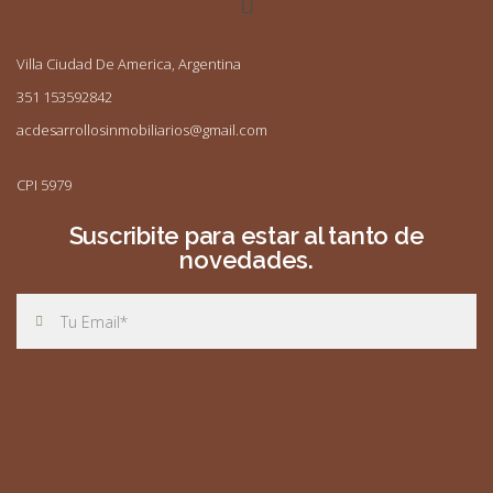
Villa Ciudad De America, Argentina
351 153592842
acdesarrollosinmobiliarios@gmail.com
CPI 5979
Suscribite para estar al tanto de
novedades.