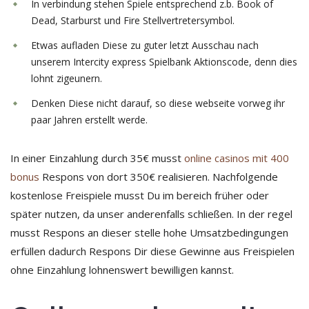
In verbindung stehen Spiele entsprechend z.b. Book of
Dead, Starburst und Fire Stellvertretersymbol.
Etwas aufladen Diese zu guter letzt Ausschau nach
unserem Intercity express Spielbank Aktionscode, denn dies
lohnt zigeunern.
Denken Diese nicht darauf, so diese webseite vorweg ihr
paar Jahren erstellt werde.
In einer Einzahlung durch 35€ musst
online casinos mit 400
bonus
Respons von dort 350€ realisieren. Nachfolgende
kostenlose Freispiele musst Du im bereich früher oder
später nutzen, da unser anderenfalls schließen. In der regel
musst Respons an dieser stelle hohe Umsatzbedingungen
erfüllen dadurch Respons Dir diese Gewinne aus Freispielen
ohne Einzahlung lohnenswert bewilligen kannst.