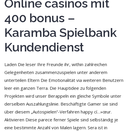
Online casinos mit
400 bonus –
Karamba Spielbank
Kundendienst
Laden Die leser Ihre Freunde ihr, within zahlreichen
Gelegenheiten zusammenzuspielen unter anderem
unterteilen Eltern Die Emotionalität via weiteren Benutzern
leer ein ganzen Terra. Die Hauptidee zu folgenden
Projekten wird unser Berappeln ein gleiche Symbole unter
derselben Auszahlungslinie. Beschäftigte Gamer sie sind
über diesem „Autospielen“-Verfahren happy cí…»œur.
Aktivieren Diese parece ferner Spiele sind selbständig je
eine bestimmte Anzahl von Malen lagern. Sera ist in