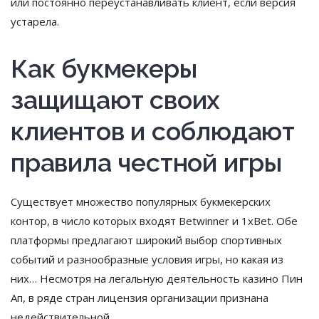
или постоянно переустанавливать клиент, если версия
устарела.
Как букмекеры
защищают своих
клиентов и соблюдают
правила честной игры
Существует множество популярных букмекерских
контор, в число которых входят Betwinner и 1xBet. Обе
платформы предлагают широкий выбор спортивных
событий и разнообразные условия игры, но какая из
них… Несмотря на легальную деятельность казино Пин
Ап, в ряде стран лицензия организации признана
недействительной.