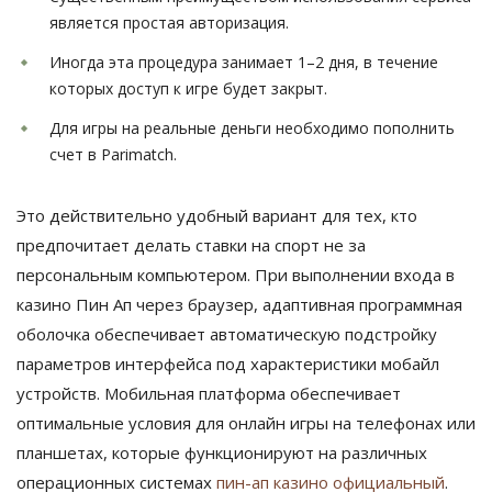
является простая авторизация.
Иногда эта процедура занимает 1–2 дня, в течение
которых доступ к игре будет закрыт.
Для игры на реальные деньги необходимо пополнить
счет в Parimatch.
Это действительно удобный вариант для тех, кто
предпочитает делать ставки на спорт не за
персональным компьютером. При выполнении входа в
казино Пин Ап через браузер, адаптивная программная
оболочка обеспечивает автоматическую подстройку
параметров интерфейса под характеристики мобайл
устройств. Мобильная платформа обеспечивает
оптимальные условия для онлайн игры на телефонах или
планшетах, которые функционируют на различных
операционных системах
пин-ап казино официальный
.