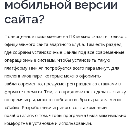
мобильной версии
сайта?
Полноценное приложение на ПК можно сказать только с
официального сайта азартного клуба. Там есть раздел,
где собраны установочные файлы под все современные
операционные системы. Чтобы установить такую
платформу Пин Ап потребуется всего пара минут. Для
поклонников пари, которые можно оформить
заблаговременно, предусмотрен раздел со ставками в
формате прематч. Тем, кто предпочитает сделать ставку
во время игры, можно свободно выбрать раздел меню
«Лайв». Разработчики игривого софта компании
позаботились о том, чтобы программа была максимально
комфортна в установке и использовании.