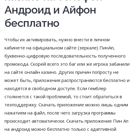
Андроид и Айфон
бесплатно
Чтобы их активировать, нужно внести в личном
кабинете на официальном сайте (зеркале) ПинАп,
буквенно-цифровую последовательность полученного
промокода. Скорей всего это баг или же игрока забанили
на сайте онлайн казино. Других причин попросту не
может быть, приложения распространяются бесплатно и
находятся в свободном доступе. Если гемблер
столкнется с такой проблемой, то стоит обратиться в
техподдержку. Скачать приложение можно лишь одним
нажатием на файл, после чего загрузка программы
происходит автоматически. Скачать приложение Пин Ап
на андроид можно бесплатно только с адаптивной