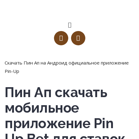
Скачать Пин Ап на Андроид официальное приложение
Pin-Up
Пин Ап скачать
мобильное
приложение Pin
Up Bet для ставок