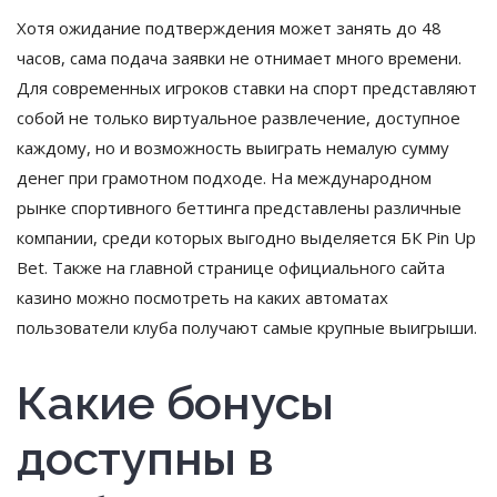
Хотя ожидание подтверждения может занять до 48
часов, сама подача заявки не отнимает много времени.
Для современных игроков ставки на спорт представляют
собой не только виртуальное развлечение, доступное
каждому, но и возможность выиграть немалую сумму
денег при грамотном подходе. На международном
рынке спортивного беттинга представлены различные
компании, среди которых выгодно выделяется БК Pin Up
Bet. Также на главной странице официального сайта
казино можно посмотреть на каких автоматах
пользователи клуба получают самые крупные выигрыши.
Какие бонусы
доступны в