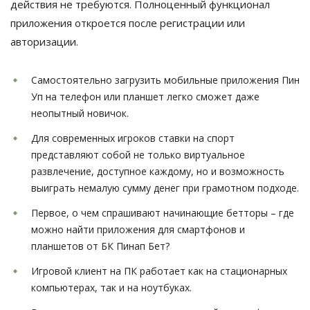
действия не требуются. Полноценный функционал
приложения откроется после регистрации или
авторизации.
Самостоятельно загрузить мобильные приложения Пин
Уп на телефон или планшет легко сможет даже
неопытный новичок.
Для современных игроков ставки на спорт
представляют собой не только виртуальное
развлечение, доступное каждому, но и возможность
выиграть немалую сумму денег при грамотном подходе.
Первое, о чем спрашивают начинающие бетторы – где
можно найти приложения для смартфонов и
планшетов от БК Пинап Бет?
Игровой клиент на ПК работает как на стационарных
компьютерах, так и на ноутбуках.