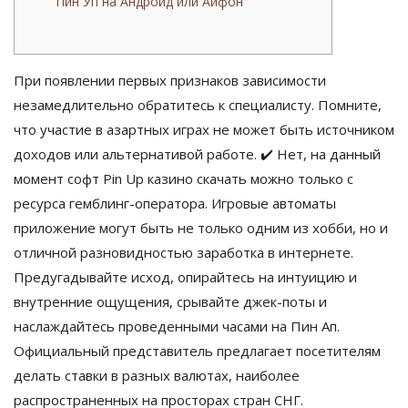
Пин Уп на Андроид или Айфон
При появлении первых признаков зависимости
незамедлительно обратитесь к специалисту. Помните,
что участие в азартных играх не может быть источником
доходов или альтернативой работе. ✔️ Нет, на данный
момент софт Pin Up казино скачать можно только с
ресурса гемблинг-оператора. Игровые автоматы
приложение могут быть не только одним из хобби, но и
отличной разновидностью заработка в интернете.
Предугадывайте исход, опирайтесь на интуицию и
внутренние ощущения, срывайте джек-поты и
наслаждайтесь проведенными часами на Пин Ап.
Официальный представитель предлагает посетителям
делать ставки в разных валютах, наиболее
распространенных на просторах стран СНГ.