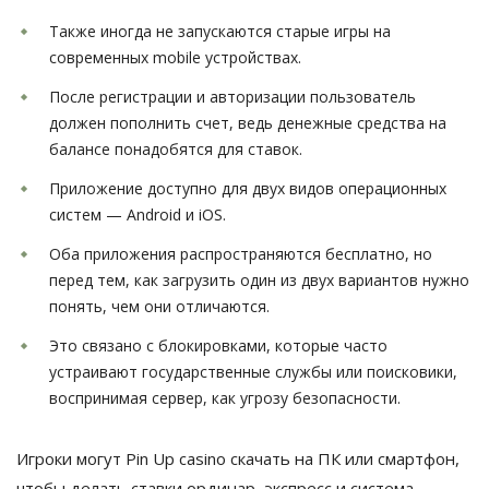
Также иногда не запускаются старые игры на
современных mobile устройствах.
После регистрации и авторизации пользователь
должен пополнить счет, ведь денежные средства на
балансе понадобятся для ставок.
Приложение доступно для двух видов операционных
систем — Android и iOS.
Оба приложения распространяются бесплатно, но
перед тем, как загрузить один из двух вариантов нужно
понять, чем они отличаются.
Это связано с блокировками, которые часто
устраивают государственные службы или поисковики,
воспринимая сервер, как угрозу безопасности.
Игроки могут Pin Up casino скачать на ПК или смартфон,
чтобы делать ставки ординар, экспресс и система.