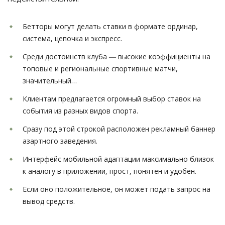
Бетторы могут делать ставки в формате ординар,
система, цепочка и экспресс.
Среди достоинств клуба ― высокие коэффициенты на
топовые и региональные спортивные матчи,
значительный…
Клиентам предлагается огромный выбор ставок на
события из разных видов спорта.
Сразу под этой строкой расположен рекламный баннер
азартного заведения.
Интерфейс мобильной адаптации максимально близок
к аналогу в приложении, прост, понятен и удобен.
Если оно положительное, он может подать запрос на
вывод средств.