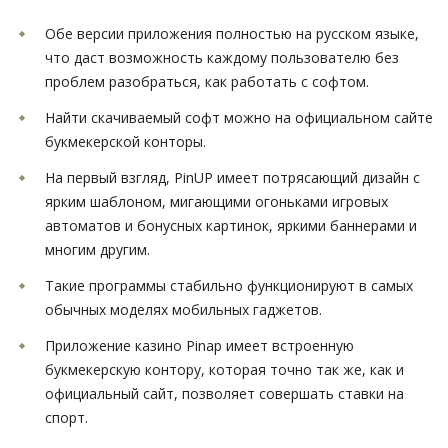
Обе версии приложения полностью на русском языке,
что даст возможность каждому пользователю без
проблем разобраться, как работать с софтом.
Найти скачиваемый софт можно на официальном сайте
букмекерской конторы.
На первый взгляд, PinUP имеет потрясающий дизайн с
ярким шаблоном, мигающими огоньками игровых
автоматов и бонусных картинок, яркими баннерами и
многим другим.
Такие программы стабильно функционируют в самых
обычных моделях мобильных гаджетов.
Приложение казино Pinap имеет встроенную
букмекерскую контору, которая точно так же, как и
официальный сайт, позволяет совершать ставки на
спорт.