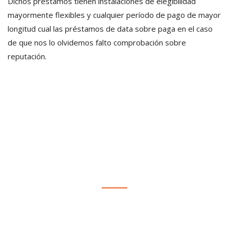
Dichos préstamos tienen instalaciones de elegibilidad
mayormente flexibles y cualquier período de pago de mayor
longitud cual las préstamos de data sobre paga en el caso
de que nos lo olvidemos falto comprobación sobre
reputación.
Estamos para vos
Gestión y asesoramiento inmobiliario en Villa Ciudad De América,
Potrero de Garay, Valle Paravachasca y Calamuchita.