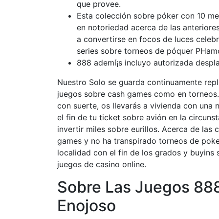
que provee.
Esta colección sobre póker con 10 me
en notoriedad acerca de las anteriore
a convertirse en focos de luces celebr
series sobre torneos de póquer PHamo
888 ademí¡s incluyo autorizada despl
Nuestro Solo se guarda continuamente repl
juegos sobre cash games como en torneos. 
con suerte, os llevarás a vivienda con una 
el fin de tu ticket sobre avión en la circu
invertir miles sobre eurillos. Acerca de la
games y no ha transpirado torneos de poke
localidad con el fin de los grados y buyins 
juegos de casino online.
Sobre Las Juegos 888
Enojoso