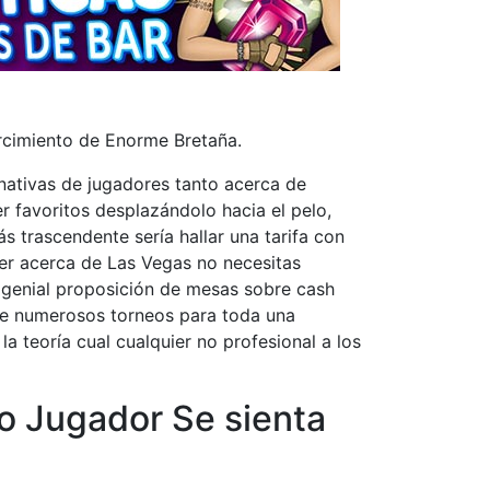
arcimiento de Enorme Bretaña.
nativas de jugadores tanto acerca de
 favoritos desplazándolo hacia el pelo,
 trascendente serí­a hallar una tarifa con
oker acerca de Las Vegas no necesitas
la genial proposición de mesas sobre cash
ne numerosos torneos para toda una
la teoría cual cualquier no profesional a los
o Jugador Se sienta