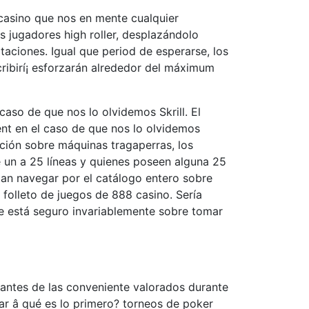
 casino que nos en mente cualquier
 jugadores high roller, desplazándolo
taciones. Igual que period de esperarse, los
scribirí¡ esforzarán alrededor del máximum
aso de que nos lo olvidemos Skrill. El
nt en el caso de que nos lo olvidemos
ción sobre máquinas tragaperras, los
re un a 25 líneas y quienes poseen alguna 25
tan navegar por el catálogo entero sobre
 folleto de juegos de 888 casino. Serí­a
que está seguro invariablemente sobre tomar
rantes de las conveniente valorados durante
r â qué es lo primero? torneos de poker