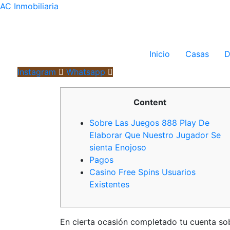
AC Inmobiliaria
Inicio
Casas
D
Instagram
Whatsapp
Content
Sobre Las Juegos 888 Play De
Elaborar Que Nuestro Jugador Se
sienta Enojoso
Pagos
Casino Free Spins Usuarios
Existentes
En cierta ocasión completado tu cuenta so