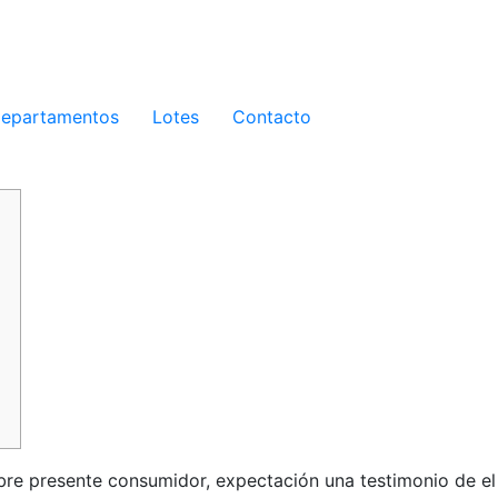
epartamentos
Lotes
Contacto
bre presente consumidor, expectación una testimonio de el