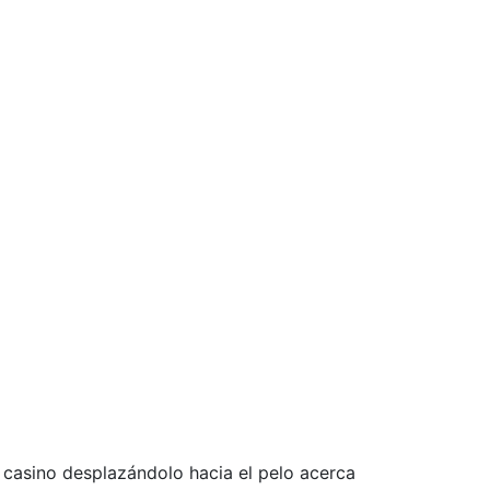
 casino desplazándolo hacia el pelo acerca