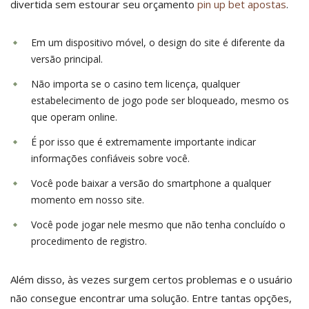
divertida sem estourar seu orçamento
pin up bet apostas
.
Em um dispositivo móvel, o design do site é diferente da
versão principal.
Não importa se o casino tem licença, qualquer
estabelecimento de jogo pode ser bloqueado, mesmo os
que operam online.
É por isso que é extremamente importante indicar
informações confiáveis ​​sobre você.
Você pode baixar a versão do smartphone a qualquer
momento em nosso site.
Você pode jogar nele mesmo que não tenha concluído o
procedimento de registro.
Além disso, às vezes surgem certos problemas e o usuário
não consegue encontrar uma solução. Entre tantas opções,