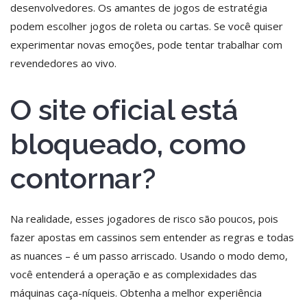
desenvolvedores. Os amantes de jogos de estratégia
podem escolher jogos de roleta ou cartas. Se você quiser
experimentar novas emoções, pode tentar trabalhar com
revendedores ao vivo.
O site oficial está
bloqueado, como
contornar?
Na realidade, esses jogadores de risco são poucos, pois
fazer apostas em cassinos sem entender as regras e todas
as nuances – é um passo arriscado. Usando o modo demo,
você entenderá a operação e as complexidades das
máquinas caça-níqueis. Obtenha a melhor experiência