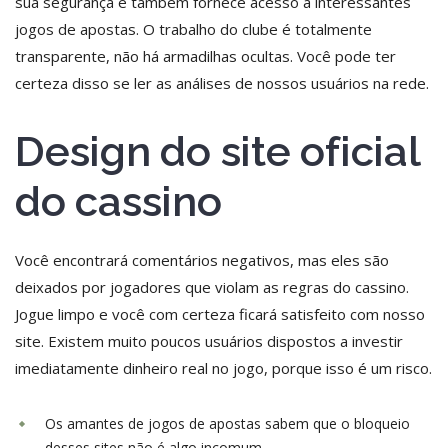
sua segurança e também fornece acesso a interessantes
jogos de apostas. O trabalho do clube é totalmente
transparente, não há armadilhas ocultas. Você pode ter
certeza disso se ler as análises de nossos usuários na rede.
Design do site oficial
do cassino
Você encontrará comentários negativos, mas eles são
deixados por jogadores que violam as regras do cassino.
Jogue limpo e você com certeza ficará satisfeito com nosso
site. Existem muito poucos usuários dispostos a investir
imediatamente dinheiro real no jogo, porque isso é um risco.
Os amantes de jogos de apostas sabem que o bloqueio
desses sites não é algo incomum.