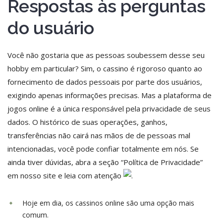
Respostas às perguntas
do usuário
Você não gostaria que as pessoas soubessem desse seu
hobby em particular? Sim, o cassino é rigoroso quanto ao
fornecimento de dados pessoais por parte dos usuários,
exigindo apenas informações precisas. Mas a plataforma de
jogos online é a única responsável pela privacidade de seus
dados. O histórico de suas operações, ganhos,
transferências não cairá nas mãos de de pessoas mal
intencionadas, você pode confiar totalmente em nós. Se
ainda tiver dúvidas, abra a seção “Política de Privacidade”
em nosso site e leia com atenção
.
Hoje em dia, os cassinos online são uma opção mais
comum.