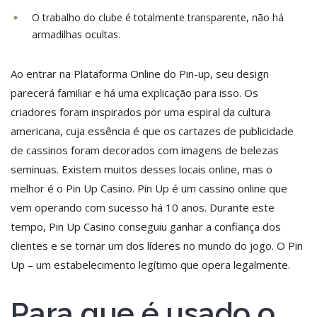
O trabalho do clube é totalmente transparente, não há
armadilhas ocultas.
Ao entrar na Plataforma Online do Pin-up, seu design
parecerá familiar e há uma explicação para isso. Os
criadores foram inspirados por uma espiral da cultura
americana, cuja essência é que os cartazes de publicidade
de cassinos foram decorados com imagens de belezas
seminuas. Existem muitos desses locais online, mas o
melhor é o Pin Up Casino. Pin Up é um cassino online que
vem operando com sucesso há 10 anos. Durante este
tempo, Pin Up Casino conseguiu ganhar a confiança dos
clientes e se tornar um dos líderes no mundo do jogo. O Pin
Up – um estabelecimento legítimo que opera legalmente.
Para que é usado o