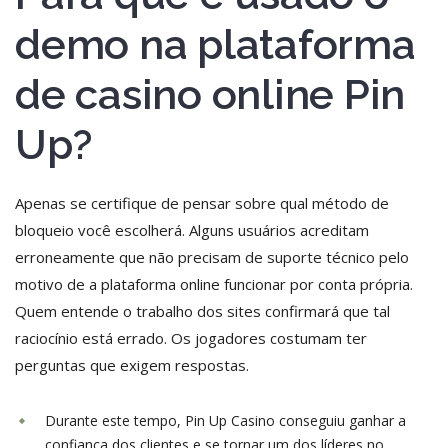
demo na plataforma
de casino online Pin
Up?
Apenas se certifique de pensar sobre qual método de
bloqueio você escolherá. Alguns usuários acreditam
erroneamente que não precisam de suporte técnico pelo
motivo de a plataforma online funcionar por conta própria.
Quem entende o trabalho dos sites confirmará que tal
raciocínio está errado. Os jogadores costumam ter
perguntas que exigem respostas.
Durante este tempo, Pin Up Casino conseguiu ganhar a
confiança dos clientes e se tornar um dos líderes no