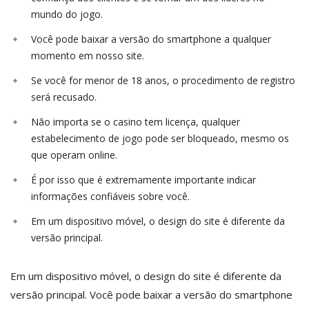
mundo do jogo.
Você pode baixar a versão do smartphone a qualquer
momento em nosso site.
Se você for menor de 18 anos, o procedimento de registro
será recusado.
Não importa se o casino tem licença, qualquer
estabelecimento de jogo pode ser bloqueado, mesmo os
que operam online.
É por isso que é extremamente importante indicar
informações confiáveis ​​sobre você.
Em um dispositivo móvel, o design do site é diferente da
versão principal.
Em um dispositivo móvel, o design do site é diferente da
versão principal. Você pode baixar a versão do smartphone