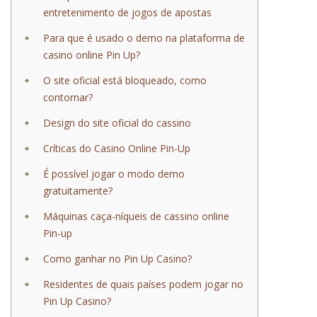
entretenimento de jogos de apostas
Para que é usado o demo na plataforma de
casino online Pin Up?
O site oficial está bloqueado, como
contornar?
Design do site oficial do cassino
Críticas do Casino Online Pin-Up
É possível jogar o modo demo
gratuitamente?
Máquinas caça-níqueis de cassino online
Pin-up
Como ganhar no Pin Up Casino?
Residentes de quais países podem jogar no
Pin Up Casino?