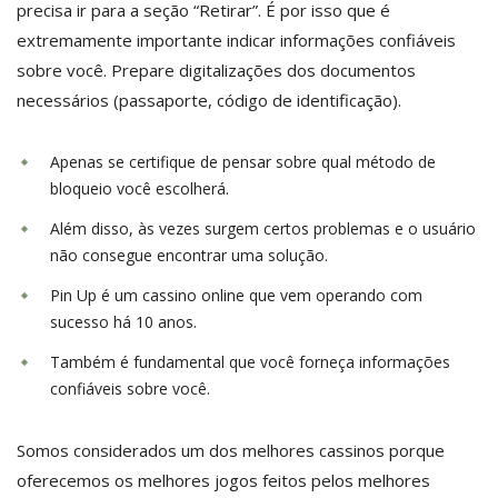
precisa ir para a seção “Retirar”. É por isso que é
extremamente importante indicar informações confiáveis ​​
sobre você. Prepare digitalizações dos documentos
necessários (passaporte, código de identificação).
Apenas se certifique de pensar sobre qual método de
bloqueio você escolherá.
Além disso, às vezes surgem certos problemas e o usuário
não consegue encontrar uma solução.
Pin Up é um cassino online que vem operando com
sucesso há 10 anos.
Também é fundamental que você forneça informações
confiáveis ​​sobre você.
Somos considerados um dos melhores cassinos porque
oferecemos os melhores jogos feitos pelos melhores