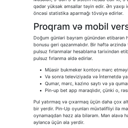
qədər yüksək əmsallar təyin edir. Ən yaxşı
öncəsi statistika aparmağı tövsiyə edirlər.
Proqram və mobil ver
Doğum günləri bayram günündən etibarən həf
bonusu geri qazanmalıdır. Bir həftə ərzində 
pulsuz fırlanmalar hesablama tarixindən et
pulsuz fırlanma əldə edirlər.
Müasir bukmeker kontoru mərc etməyi s
Və sonra televiziyada və İnternetdə ya
Qumar, mərc, kazi̇no saytı və ya quma
Pin-up bet app maraqlıdır, çünki o, 
Pul yatırmaq və çıxarmaq üçün daha çox alt
bir yerdir. Pin-Up oyunları müxtəlifliyi ilə
oynamaqdan həzz ala bilərəm. Mən əlavə həy
əyləncə üçün əla yerdir.