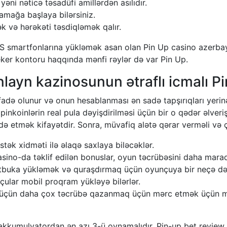
əni nəticə təsadüfi amillərdən asılıdır.
amağa başlaya bilərsiniz.
 və hərəkəti təsdiqləmək qalır.
OS smartfonlarına yükləmək asan olan Pin Up casino azerba
eker kontoru haqqında mənfi rəylər də var Pin Up.
layn kazinosunun ətraflı icmalı P
adə olunur və onun hesablanması ən sadə tapşırıqları yerin
nkoinlərin real pula dəyişdirilməsi üçün bir o qədər əlveriş
də etmək kifayətdir. Sonra, müvafiq alətə qərar verməli və 
tək xidməti ilə əlaqə saxlaya biləcəklər.
no-da təklif edilən bonuslar, oyun təcrübəsini daha maraqli
utbuka yükləmək və quraşdırmaq üçün oyunçuya bir neçə dəq
ular mobil proqram yükləyə bilərlər.
ək üçün daha çox təcrübə qazanmaq üçün mərc etmək üçün 
 akkumulyatordan ən azı 3-ü oynamalıdır. Pin-up bet revie