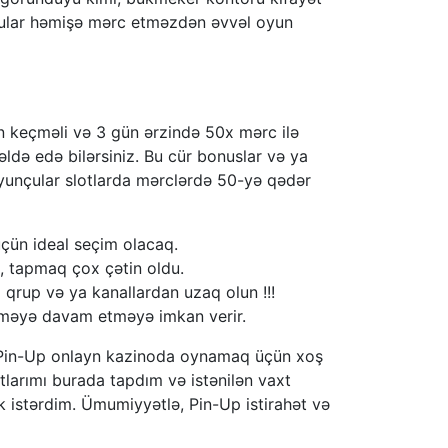
nçular həmişə mərc etməzdən əvvəl oyun
 keçməli və 3 gün ərzində 50x mərc ilə
əldə edə bilərsiniz. Bu cür bonuslar və ya
oyunçular slotlarda mərclərdə 50-yə qədər
üçün ideal seçim olacaq.
ə, tapmaq çox çətin oldu.
qrup və ya kanallardan uzaq olun !!!
tməyə davam etməyə imkan verir.
ə, Pin-Up onlayn kazinoda oynamaq üçün xoş
otlarımı burada tapdım və istənilən vaxt
istərdim. Ümumiyyətlə, Pin-Up istirahət və