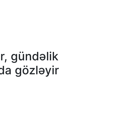
r, gündəlik
da gözləyir