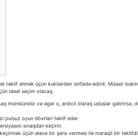
mət təklif etmək üçün kukilərdən istifadə edirik. Müasir bu
üçün ideal seçim olacaq.
amaq mümkündür və əgər o, ardıcıl olaraq uduşlar gətirirsə,
i pulsuz oyun dövrləri təklif edər.
rsiyasını sınaqdan keçirin.
eçirmək üçün əlavə bir şans verməsi ilə maraqli bir təklifdi