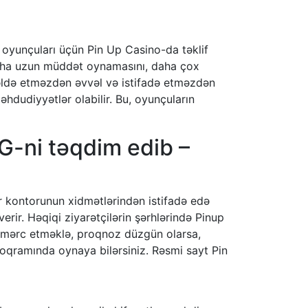
oyunçuları üçün Pin Up Casino-da təklif
 daha uzun müddət oynamasını, daha çox
əldə etməzdən əvvəl və istifadə etməzdən
əhdudiyyətlər olabilir. Bu, oyunçuların
G-ni təqdim edib –
r kontorunun xidmətlərindən istifadə edə
rir. Həqiqi ziyarətçilərin şərhlərində Pinup
a mərc etməklə, proqnoz düzgün olarsa,
roqramında oynaya bilərsiniz. Rəsmi sayt Pin