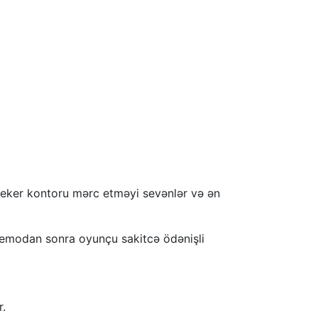
kmeker kontoru mərc etməyi sevənlər və ən
 demodan sonra oyunçu sakitcə ödənişli
r.