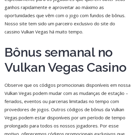
ganhos rapidamente e aproveitar ao máximo as
oportunidades que vêm com o jogo com fundos de bônus.
Nosso site tem sido um parceiro exclusivo do site do
cassino Vulkan Vegas há muito tempo.
Bônus semanal no
Vulkan Vegas Casino
Observe que os códigos promocionais disponíveis em nossa
Vulkan Vegas podem mudar com as mudanças de estação –
feriados, eventos ou parcerias limitadas no tempo com
provedores de jogos. Outros códigos de bônus da Vulkan
Vegas podem estar disponíveis por um período de tempo
prolongado para todos os nossos jogadores. Por esse
motivo, oferecemos códigos promocionais exclusivos que