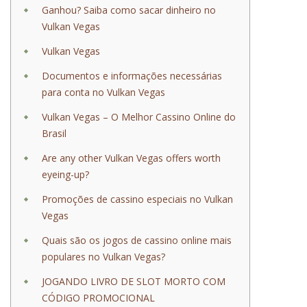
Ganhou? Saiba como sacar dinheiro no
Vulkan Vegas
Vulkan Vegas
Documentos e informações necessárias
para conta no Vulkan Vegas
Vulkan Vegas – O Melhor Cassino Online do
Brasil
Are any other Vulkan Vegas offers worth
eyeing-up?
Promoções de cassino especiais no Vulkan
Vegas
Quais são os jogos de cassino online mais
populares no Vulkan Vegas?
JOGANDO LIVRO DE SLOT MORTO COM
CÓDIGO PROMOCIONAL