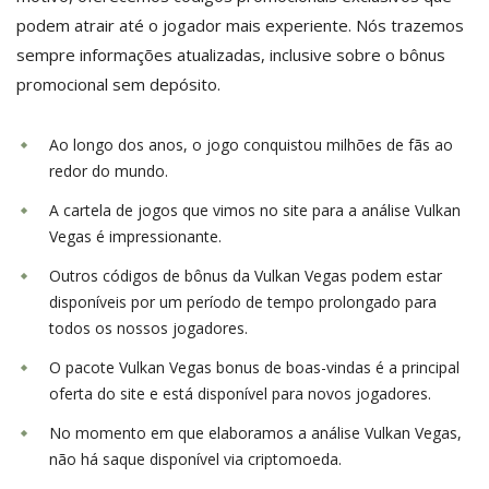
podem atrair até o jogador mais experiente. Nós trazemos
sempre informações atualizadas, inclusive sobre o bônus
promocional sem depósito.
Ao longo dos anos, o jogo conquistou milhões de fãs ao
redor do mundo.
A cartela de jogos que vimos no site para a análise Vulkan
Vegas é impressionante.
Outros códigos de bônus da Vulkan Vegas podem estar
disponíveis por um período de tempo prolongado para
todos os nossos jogadores.
O pacote Vulkan Vegas bonus de boas-vindas é a principal
oferta do site e está disponível para novos jogadores.
No momento em que elaboramos a análise Vulkan Vegas,
não há saque disponível via criptomoeda.