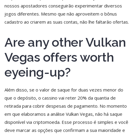
nossos apostadores conseguirão experimentar diversos
jogos diferentes. Mesmo que não aproveitem o bônus
cadastro ao criarem as suas contas, não lhe faltarão ofertas.
Are any other Vulkan
Vegas offers worth
eyeing-up?
Além disso, se o valor de saque for duas vezes menor do
que o depósito, o cassino vai reter 20% da quantia de
retirada para cobrir despesas de pagamento. No momento
em que elaboramos a análise Vulkan Vegas, não há saque
disponível via criptomoeda. Esse processo é simples e você
deve marcar as opções que confirmam a sua maioridade e