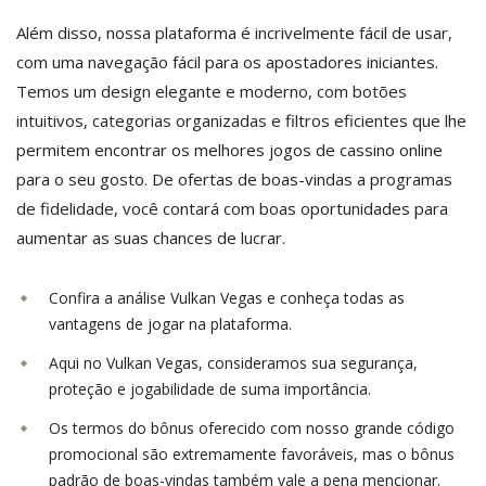
Além disso, nossa plataforma é incrivelmente fácil de usar,
com uma navegação fácil para os apostadores iniciantes.
Temos um design elegante e moderno, com botões
intuitivos, categorias organizadas e filtros eficientes que lhe
permitem encontrar os melhores jogos de cassino online
para o seu gosto. De ofertas de boas-vindas a programas
de fidelidade, você contará com boas oportunidades para
aumentar as suas chances de lucrar.
Confira a análise Vulkan Vegas e conheça todas as
vantagens de jogar na plataforma.
Aqui no Vulkan Vegas, consideramos sua segurança,
proteção e jogabilidade de suma importância.
Os termos do bônus oferecido com nosso grande código
promocional são extremamente favoráveis, mas o bônus
padrão de boas-vindas também vale a pena mencionar.