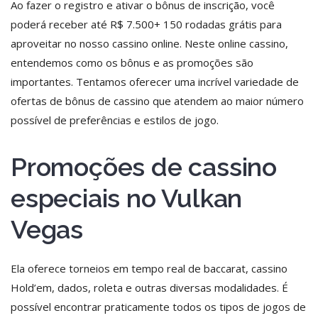
Ao fazer o registro e ativar o bônus de inscrição, você
poderá receber até R$ 7.500+ 150 rodadas grátis para
aproveitar no nosso cassino online. Neste online cassino,
entendemos como os bônus e as promoções são
importantes. Tentamos oferecer uma incrível variedade de
ofertas de bônus de cassino que atendem ao maior número
possível de preferências e estilos de jogo.
Promoções de cassino
especiais no Vulkan
Vegas
Ela oferece torneios em tempo real de baccarat, cassino
Hold’em, dados, roleta e outras diversas modalidades. É
possível encontrar praticamente todos os tipos de jogos de