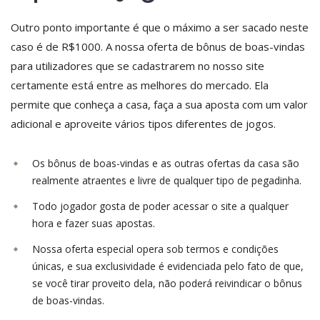
Outro ponto importante é que o máximo a ser sacado neste
caso é de R$1000. A nossa oferta de bônus de boas-vindas
para utilizadores que se cadastrarem no nosso site
certamente está entre as melhores do mercado. Ela
permite que conheça a casa, faça a sua aposta com um valor
adicional e aproveite vários tipos diferentes de jogos.
Os bônus de boas-vindas e as outras ofertas da casa são
realmente atraentes e livre de qualquer tipo de pegadinha.
Todo jogador gosta de poder acessar o site a qualquer
hora e fazer suas apostas.
Nossa oferta especial opera sob termos e condições
únicas, e sua exclusividade é evidenciada pelo fato de que,
se você tirar proveito dela, não poderá reivindicar o bônus
de boas-vindas.