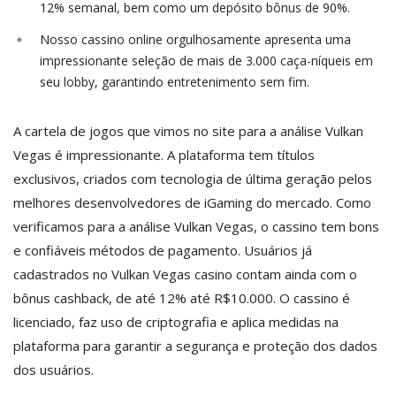
12% semanal, bem como um depósito bônus de 90%.
Nosso cassino online orgulhosamente apresenta uma
impressionante seleção de mais de 3.000 caça-níqueis em
seu lobby, garantindo entretenimento sem fim.
A cartela de jogos que vimos no site para a análise Vulkan
Vegas é impressionante. A plataforma tem títulos
exclusivos, criados com tecnologia de última geração pelos
melhores desenvolvedores de iGaming do mercado. Como
verificamos para a análise Vulkan Vegas, o cassino tem bons
e confiáveis métodos de pagamento. Usuários já
cadastrados no Vulkan Vegas casino contam ainda com o
bônus cashback, de até 12% até R$10.000. O cassino é
licenciado, faz uso de criptografia e aplica medidas na
plataforma para garantir a segurança e proteção dos dados
dos usuários.