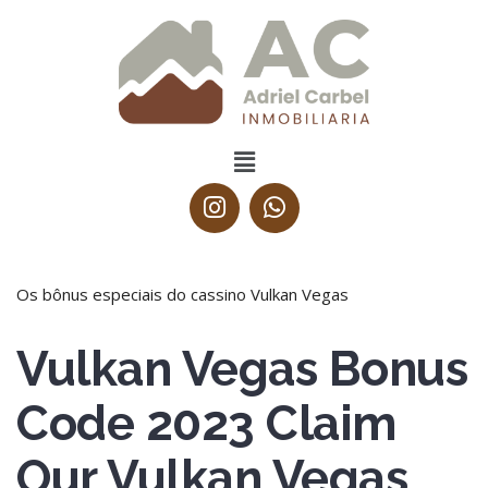
Os bônus especiais do cassino Vulkan Vegas
Vulkan Vegas Bonus
Code 2023 Claim
Our Vulkan Vegas