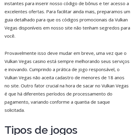
instantes para inserir nosso código de bônus e ter acesso a
excelentes ofertas. Para facilitar ainda mais, preparamos um
guia detalhado para que os códigos promocionais da Vulkan
Vegas disponíveis em nosso site não tenham segredos para
você.
Provavelmente isso deve mudar em breve, uma vez que o
Vulkan Vegas casino está sempre melhorando seus serviços
e inovando. Cumprindo a prática de jogo responsável, o
Vulkan Vegas não aceita cadastro de menores de 18 anos
no site. Outro fator crucial na hora de sacar no Vulkan Vegas
é que há diferentes períodos de processamento do
pagamento, variando conforme a quantia de saque
solicitada.
Tipos de jogos