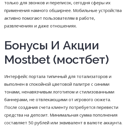
только для звонков и переписок, сегодня сферы их
применения намного обширнее. Мобильные устройства
активно помогают пользователям в работе,
развлечениях и даже отношениях.
Бонусы И Акции
Mostbet (мостбет)
Интерфейс портала типичный для тотализаторов и
выполнен в спокойной цветовой палитре с синими
тонами, ненавязчивым логотипом и стилизованными
баннерами, не отвлекающими от игрового сюжета.
После создания счета клиенту потребуется перевести
средства на депозит. Минимальная сумма пополнения
составляет 50 рублей или эквивалент в валюте аккаунта.