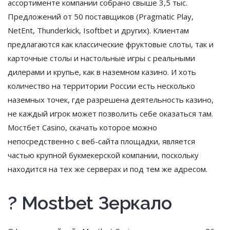
ассортименте компании собрано свыше 3,5 тыс.
Предложений от 50 поставщиков (Pragmatic Play,
NetEnt, Thunderkick, Isoftbet и других). Клиентам
предлагаются как классические фруктовые слоты, так и
карточные столы и настольные игры с реальными
дилерами и крупье, как в наземном казино. И хоть
количество на территории России есть несколько
наземных точек, где разрешена деятельность казино,
не каждый игрок может позволить себе оказаться там.
Мостбет Casino, скачать которое можно
непосредственно с веб-сайта площадки, является
частью крупной букмекерской компании, поскольку
находится на тех же серверах и под тем же адресом.
? Mostbet Зеркало