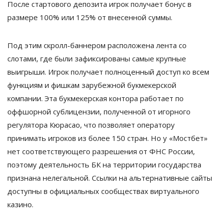
После стартового депозита игрок получает бонус в
размере 100% или 125% от внесенной суммы.
Под этим скролл-баннером расположена лента со
слотами, где были зафиксированы самые крупные
выигрыши. Игрок получает полноценный доступ ко всем
функциям и фишкам зарубежной букмекерской
компании. Эта букмекерская контора работает по
оффшорной сублицензии, полученной от игорного
регулятора Кюрасао, что позволяет оператору
принимать игроков из более 150 стран. Но у «Мостбет»
нет соответствующего разрешения от ФНС России,
поэтому деятельность БК на территории государства
признана нелегальной. Ссылки на альтернативные сайты
доступны в официальных сообществах виртуального
казино.