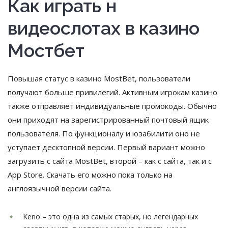
Как играть н
видеослотах в казино
Мостбет
Повышая статус в казино MostBet, пользователи
получают больше привилегий. Активным игрокам казино
также отправляет индивидуальные промокоды. Обычно
они приходят на зарегистрированный почтовый ящик
пользователя. По функционалу и юзабилити оно не
уступает десктопной версии. Первый вариант можно
загрузить с сайта MostBet, второй – как с сайта, так и с
App Store. Скачать его можно пока только на
англоязычной версии сайта.
Keno – это одна из самых старых, но легендарных