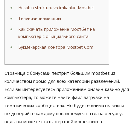
Hesabın strukturu və imkanları Mostbet
Телевизионные игры
Как скачать приложение Мостбет на
компьютер с официального сайта
Букмекерская Контора Mostbet Com
Страница с бонусами пестрит большим mostbet uz
количеством промо для всех категорий развлечений.
Если вы интересуетесь приложением онлайн-казино для
компьютера, то можете найти файл загрузки на
тематических сообществах. Но будьте внимательны и
не доверяйте каждому попавшемуся на глаза ресурсу,
ведь вы можете стать жертвой мошенников.