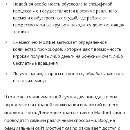
Подобная особенность обусловлена спецификой
процесса – он осуществляется в режиме реального
времени с обустроенных студий, где работают
профессиональные крупье и находится дорогостоящая
техника.
Ежемесячно MostBet выпускает определенное
количество промокодов, которые дают возможность
игрокам получить либо деньги на бонусный счет, либо
бесплатные вращения.
По умолчанию, запросы на выплату обрабатываются за
несколько минут.
Что касается минимальной суммы для вывода, то она
определяется страной проживания и валютой вашего
игрового счета. Денежные транзакции на Mostbet casino
проводятся самыми различными способами. Вход на
официальный сайт Мостбет casino открывает доступ к