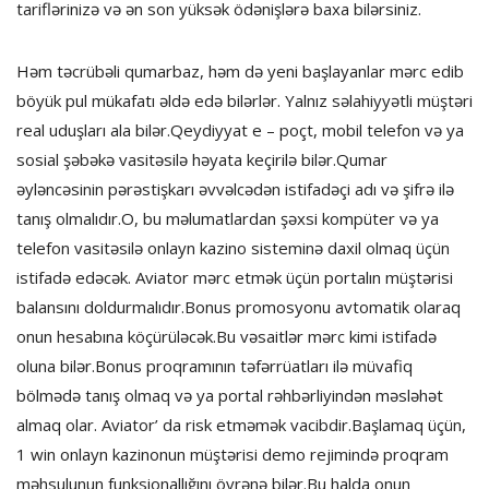
tariflərinizə və ən son yüksək ödənişlərə baxa bilərsiniz.
Həm təcrübəli qumarbaz, həm də yeni başlayanlar mərc edib
böyük pul mükafatı əldə edə bilərlər. Yalnız səlahiyyətli müştəri
real uduşları ala bilər.Qeydiyyat e – poçt, mobil telefon və ya
sosial şəbəkə vasitəsilə həyata keçirilə bilər.Qumar
əyləncəsinin pərəstişkarı əvvəlcədən istifadəçi adı və şifrə ilə
tanış olmalıdır.O, bu məlumatlardan şəxsi kompüter və ya
telefon vasitəsilə onlayn kazino sisteminə daxil olmaq üçün
istifadə edəcək. Aviator mərc etmək üçün portalın müştərisi
balansını doldurmalıdır.Bonus promosyonu avtomatik olaraq
onun hesabına köçürüləcək.Bu vəsaitlər mərc kimi istifadə
oluna bilər.Bonus proqramının təfərrüatları ilə müvafiq
bölmədə tanış olmaq və ya portal rəhbərliyindən məsləhət
almaq olar. Aviator’ da risk etməmək vacibdir.Başlamaq üçün,
1 win onlayn kazinonun müştərisi demo rejimində proqram
məhsulunun funksionallığını öyrənə bilər.Bu halda onun