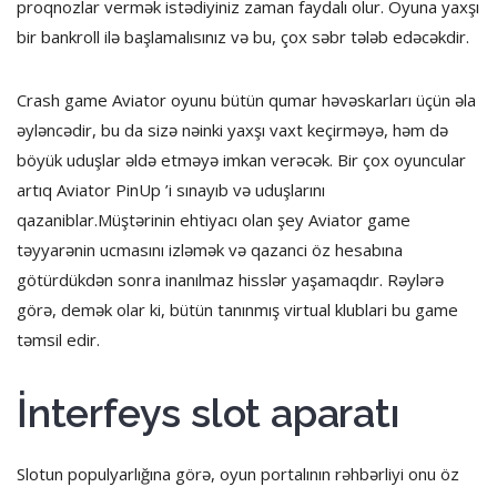
proqnozlar vermək istədiyiniz zaman faydalı olur. Oyuna yaxşı
bir bankroll ilə başlamalısınız və bu, çox səbr tələb edəcəkdir.
Crash game Aviator oyunu bütün qumar həvəskarları üçün əla
əyləncədir, bu da sizə nəinki yaxşı vaxt keçirməyə, həm də
böyük uduşlar əldə etməyə imkan verəcək. Bir çox oyuncular
artıq Aviator PinUp ’i sınayıb və uduşlarını
qazaniblar.Müştərinin ehtiyacı olan şey Aviator game
təyyarənin ucmasını izləmək və qazanci öz hesabına
götürdükdən sonra inanılmaz hisslər yaşamaqdır. Rəylərə
görə, demək olar ki, bütün tanınmış virtual klublari bu game
təmsil edir.
İnterfeys slot aparatı
Slotun populyarlığına görə, oyun portalının rəhbərliyi onu öz