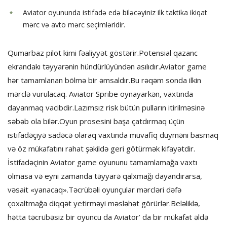
Aviator oyununda istifadə edə biləcəyiniz ilk taktika ikiqat
mərc və avto mərc seçimləridir.
Qumarbaz pilot kimi fəaliyyət göstərir.Potensial qazanc
ekrandakı təyyarənin hündürlüyündən asılıdır.Aviator game
hər tamamlanan bölmə bir əmsaldır.Bu rəqəm sonda ilkin
mərclə vurulacaq. Aviator Spribe oynayarkən, vaxtında
dayanmaq vacibdir.Lazımsız risk bütün pulların itirilməsinə
səbəb ola bilər.Oyun prosesini başa çatdırmaq üçün
istifadəçiyə sadəcə olaraq vaxtında müvafiq düyməni basmaq
və öz mükafatını rahat şəkildə geri götürmək kifayətdir.
İstifadəçinin Aviator game oyununu tamamlamağa vaxtı
olmasa və eyni zamanda təyyarə qalxmağı dayandırarsa,
vəsait «yanacaq».Təcrübəli oyunçular mərcləri dəfə
çoxaltmağa diqqət yetirməyi məsləhət görürlər.Beləliklə,
hətta təcrübəsiz bir oyuncu da Aviator’ da bir mükafat əldə