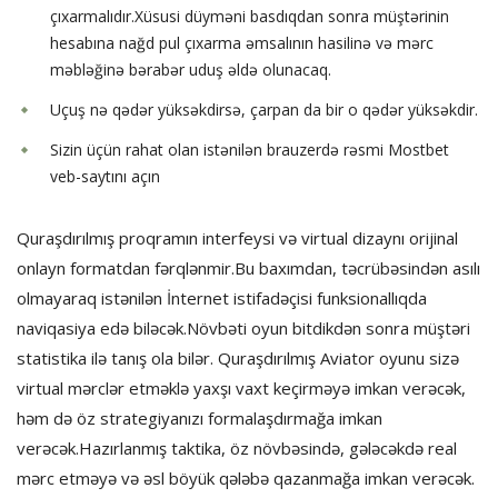
çıxarmalıdır.Xüsusi düyməni basdıqdan sonra müştərinin
hesabına nağd pul çıxarma əmsalının hasilinə və mərc
məbləğinə bərabər uduş əldə olunacaq.
Uçuş nə qədər yüksəkdirsə, çarpan da bir o qədər yüksəkdir.
Sizin üçün rahat olan istənilən brauzerdə rəsmi Mostbet
veb-saytını açın
Quraşdırılmış proqramın interfeysi və virtual dizaynı orijinal
onlayn formatdan fərqlənmir.Bu baxımdan, təcrübəsindən asılı
olmayaraq istənilən İnternet istifadəçisi funksionallıqda
naviqasiya edə biləcək.Növbəti oyun bitdikdən sonra müştəri
statistika ilə tanış ola bilər. Quraşdırılmış Aviator oyunu sizə
virtual mərclər etməklə yaxşı vaxt keçirməyə imkan verəcək,
həm də öz strategiyanızı formalaşdırmağa imkan
verəcək.Hazırlanmış taktika, öz növbəsində, gələcəkdə real
mərc etməyə və əsl böyük qələbə qazanmağa imkan verəcək.