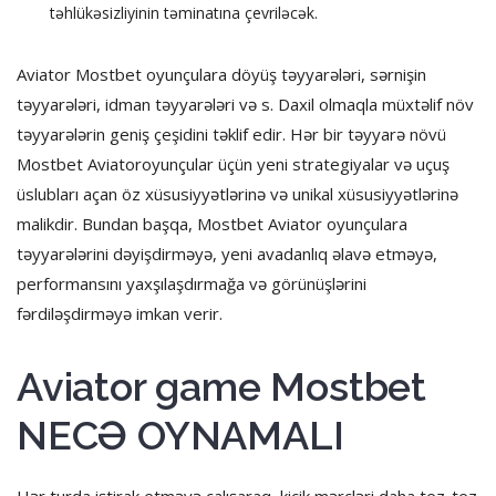
təhlükəsizliyinin təminatına çevriləcək.
Aviator Mostbet oyunçulara döyüş təyyarələri, sərnişin
təyyarələri, idman təyyarələri və s. Daxil olmaqla müxtəlif növ
təyyarələrin geniş çeşidini təklif edir. Hər bir təyyarə növü
Mostbet Aviatoroyunçular üçün yeni strategiyalar və uçuş
üslubları açan öz xüsusiyyətlərinə və unikal xüsusiyyətlərinə
malikdir. Bundan başqa, Mostbet Aviator oyunçulara
təyyarələrini dəyişdirməyə, yeni avadanlıq əlavə etməyə,
performansını yaxşılaşdırmağa və görünüşlərini
fərdiləşdirməyə imkan verir.
Aviator game Mostbet
NECƏ OYNAMALI