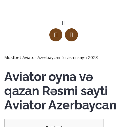
Mostbet Aviator Azerbaycan ⭐️ rəsmi saytı 2023
Aviator oyna və
qazan Rəsmi sayti
Aviator Azerbaycan