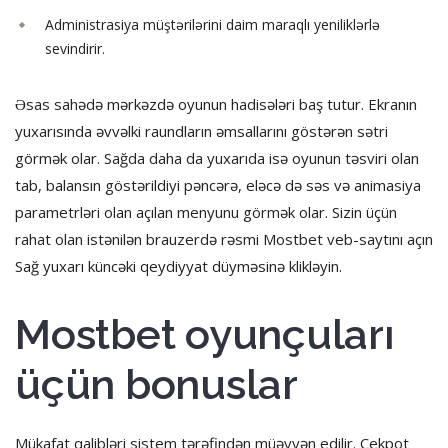
Administrasiya müştərilərini daim maraqlı yeniliklərlə
sevindirir.
Əsas sahədə mərkəzdə oyunun hadisələri baş tutur. Ekranın
yuxarısında əvvəlki raundların əmsallarını göstərən sətri
görmək olar. Sağda daha da yuxarıda isə oyunun təsviri olan
tab, balansın göstərildiyi pəncərə, eləcə də səs və animasiya
parametrləri olan açılan menyunu görmək olar. Sizin üçün
rahat olan istənilən brauzerdə rəsmi Mostbet veb-saytını açın
Sağ yuxarı küncəki qeydiyyat düyməsinə klikləyin.
Mostbet oyunçuları
üçün bonuslar
Mükafat qalibləri sistem tərəfindən müəyyən edilir. Cekpot