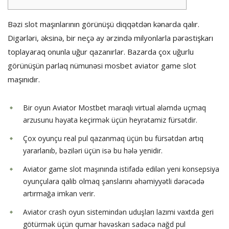
Bəzi slot maşınlarının görünüşü diqqətdən kənarda qalır.
Digərləri, əksinə, bir neçə ay ərzində milyonlarla pərəstişkarı
toplayaraq onunla uğur qazanırlar. Bazarda çox uğurlu
görünüşün parlaq nümunəsi mosbet aviator game slot
maşınıdır.
Bir oyun Aviator Mostbet maraqlı virtual aləmdə uçmaq
arzusunu həyata keçirmək üçün heyrətamiz fürsətdir.
Çox oyunçu real pul qazanmaq üçün bu fürsətdən artıq
yararlanıb, bəziləri üçün isə bu hələ yenidir.
Aviator game slot maşınında istifadə edilən yeni konsepsiya
oyunçulara qalib olmaq şanslarını əhəmiyyətli dərəcədə
artırmağa imkan verir.
Aviator crash oyun sistemindən uduşları lazımi vaxtda geri
götürmək üçün qumar həvəskarı sadəcə nağd pul