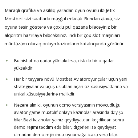
Maraqlı qrafika və asılılıq yaradan oyun oyunu ilə Jetix
Mostbet sizi saatlarla məşğul edəcək. Bundan əlavə, siz
oyuna təsir göstərə və çoxlu pul qazana biləcəyiniz bir
alqoritm hazırlaya biləcəksiniz. İndi bir çox slot maşınları
müntəzəm olaraq onlayn kazinoların kataloqunda görünür.
Bu nisbət nə qədər yüksəkdirsə, risk də bir o qədər
yüksəkdir
Hər bir təyyarə növü Mostbet Aviatoroyunçular üçün yeni
strategiyalar və uçuş üslubları açan öz xüsusiyyətlərinə və
unikal xüsusiyyətlərinə malikdir.
Nəzərə alın ki, oyunun demo versiyasının mövcudluğu
aviator game müxtəlif onlayn kazinolar arasında dəyişə
bilər.Bəzi kazinolar yalnız qeydiyyatdan keçdikdən sonra
demo rejimi təqdim edə bilər, digərləri isə qeydiyyat
olmadan demo rejimində oynamağa icazə verə bilər.