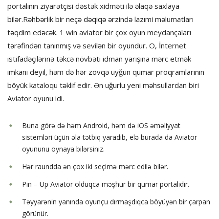
portalının ziyarətçisi dəstək xidməti ilə əlaqə saxlaya
bilər.Rəhbərlik bir neçə dəqiqə ərzində lazımi məlumatları
təqdim edəcək. 1 win aviator bir çox oyun meydançaları
tərəfindən tanınmış və sevilən bir oyundur. O, İnternet
istifadəçilərinə təkcə növbəti idman yarışına mərc etmək
imkanı deyil, həm də hər zövqə uyğun qumar proqramlarının
böyük kataloqu təklif edir. Ən uğurlu yeni məhsullardan biri
Aviator oyunu idi.
Buna görə də həm Android, həm də iOS əməliyyat
sistemləri üçün əla tətbiq yaradıb, elə burada da Aviator
oyununu oynaya bilərsiniz.
Hər raundda ən çox iki seçimə mərc edilə bilər.
Pin – Up Aviator olduqca məşhur bir qumar portalıdır.
Təyyarənin yanında oyunçu dırmaşdıqca böyüyən bir çarpan
görünür.