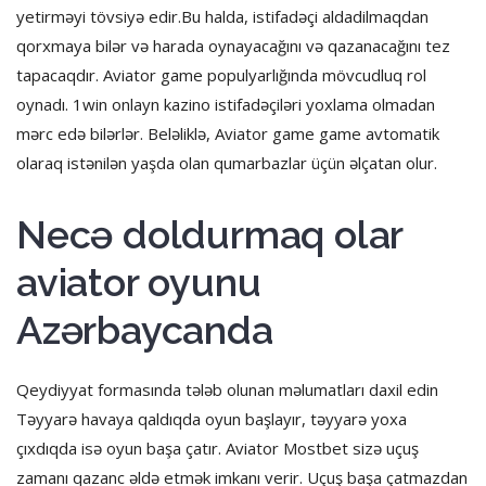
yetirməyi tövsiyə edir.Bu halda, istifadəçi aldadilmaqdan
qorxmaya bilər və harada oynayacağını və qazanacağını tez
tapacaqdır. Aviator game populyarlığında mövcudluq rol
oynadı. 1win onlayn kazino istifadəçiləri yoxlama olmadan
mərc edə bilərlər. Beləliklə, Aviator game game avtomatik
olaraq istənilən yaşda olan qumarbazlar üçün əlçatan olur.
Necə doldurmaq olar
aviator oyunu
Azərbaycanda
Qeydiyyat formasında tələb olunan məlumatları daxil edin
Təyyarə havaya qaldıqda oyun başlayır, təyyarə yoxa
çıxdıqda isə oyun başa çatır. Aviator Mostbet sizə uçuş
zamanı qazanc əldə etmək imkanı verir. Uçuş başa çatmazdan