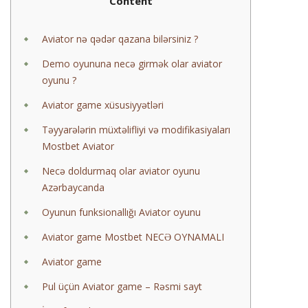
Content
Aviator nə qədər qazana bilərsiniz ?
Demo oyununa necə girmək olar aviator
oyunu ?
Aviator game xüsusiyyətləri
Təyyarələrin müxtəlifliyi və modifikasiyaları
Mostbet Aviator
Necə doldurmaq olar aviator oyunu
Azərbaycanda
Oyunun funksionallığı Aviator oyunu
Aviator game Mostbet NECƏ OYNAMALI
Aviator game
Pul üçün Aviator game – Rəsmi sayt