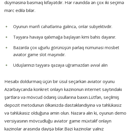
düyməsinə basmaq kifayətdir. Hər raundda ən çox iki seçimə
mərc edilə bilər.
Oyunun mənfi cəhətlərinə gəlincə, onlar subyektivdir.
Təyyarə havaya qalxmağa başlayan kimi bahis dayanır.
Bazarda çox uğurlu görünüşün parlaq nümunəsi mosbet
aviator game slot maşınıdır.
Uduşlarınızı təyyarə qəzaya uğramazdan əvvəl alın
Hesabı doldurmaq üçün bir üsul seçərkən aviator oyunu
Azərbaycanda konkret onlayn kazinonun internet saytındakı
şərtlərə və mövcud ödəniş üsullarına baxın.Lütfən, seçilmiş
depozit metodunun ölkənizdə dəstəkləndiyinə və təhlükəsiz
və təhlükəsiz olduğuna əmin olun. Nəzərə alın ki, oyunun demo
versiyasının mövcudluğu aviator game müxtəlif onlayn
kazinolar arasında dəyişə bilər.Bəzi kazinolar yalnız