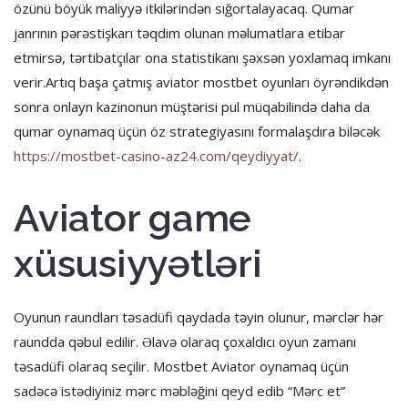
özünü böyük maliyyə itkilərindən sığortalayacaq. Qumar
janrının pərəstişkarı təqdim olunan məlumatlara etibar
etmirsə, tərtibatçılar ona statistikanı şəxsən yoxlamaq imkanı
verir.Artıq başa çatmış aviator mostbet oyunları öyrəndikdən
sonra onlayn kazinonun müştərisi pul müqabilində daha da
qumar oynamaq üçün öz strategiyasını formalaşdıra biləcək
https://mostbet-casino-az24.com/qeydiyyat/
.
Aviator game
xüsusiyyətləri
Oyunun raundları təsadüfi qaydada təyin olunur, mərclər hər
raundda qəbul edilir. Əlavə olaraq çoxaldıcı oyun zamanı
təsadüfi olaraq seçilir. Mostbet Aviator oynamaq üçün
sadəcə istədiyiniz mərc məbləğini qeyd edib “Mərc et”