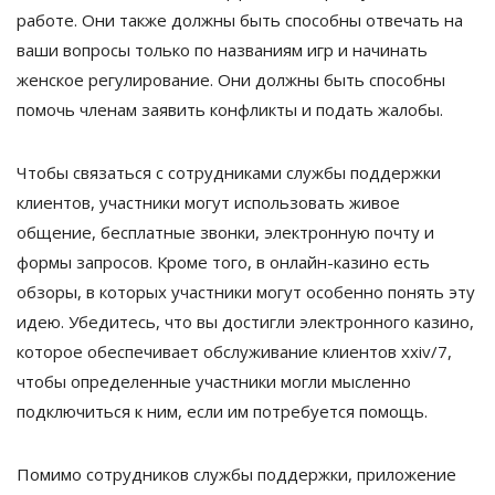
работе. Они также должны быть способны отвечать на
ваши вопросы только по названиям игр и начинать
женское регулирование. Они должны быть способны
помочь членам заявить конфликты и подать жалобы.
Чтобы связаться с сотрудниками службы поддержки
клиентов, участники могут использовать живое
общение, бесплатные звонки, электронную почту и
формы запросов. Кроме того, в онлайн-казино есть
обзоры, в которых участники могут особенно понять эту
идею. Убедитесь, что вы достигли электронного казино,
которое обеспечивает обслуживание клиентов xxiv/7,
чтобы определенные участники могли мысленно
подключиться к ним, если им потребуется помощь.
Помимо сотрудников службы поддержки, приложение