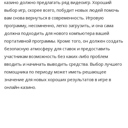
казино должно предлагать ряд видеоигр. Хороший
выбор игр, скорее всего, побудит новых людей помочь
вам снова вернуться в современность. Игровую
программу, несомненно, легко загрузить, и она сама
должна подходить для нового компьютера вашей
портативной программы. Кроме того, он должен создать
безопасную атмосферу для ставок и предоставить
участникам возможность без каких-либо проблем
вводить и начинать выводить средства. Выбор лучшего
помощника по периоду может иметь решающее
значение для новых хороших результатов в игре в
онлайн-казино.