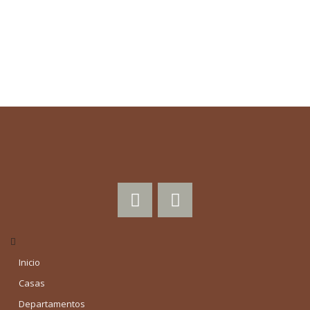
Búsquedas mensuales
0
Inicio
Casas
Departamentos