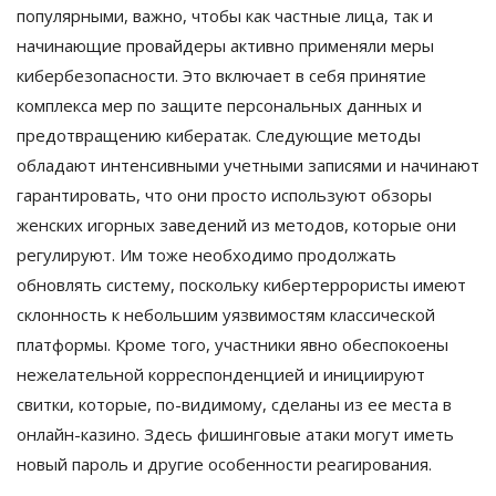
популярными, важно, чтобы как частные лица, так и
начинающие провайдеры активно применяли меры
кибербезопасности. Это включает в себя принятие
комплекса мер по защите персональных данных и
предотвращению кибератак. Следующие методы
обладают интенсивными учетными записями и начинают
гарантировать, что они просто используют обзоры
женских игорных заведений из методов, которые они
регулируют. Им тоже необходимо продолжать
обновлять систему, поскольку кибертеррористы имеют
склонность к небольшим уязвимостям классической
платформы. Кроме того, участники явно обеспокоены
нежелательной корреспонденцией и инициируют
свитки, которые, по-видимому, сделаны из ее места в
онлайн-казино. Здесь фишинговые атаки могут иметь
новый пароль и другие особенности реагирования.