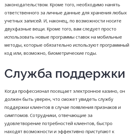
законодательством. Кроме того, необходимо нанять
ответственного за личные данные для хранения любых
учетных записей. И, наконец, по возможности носите
двухфазные вещи. Кроме того, вам следует просто
использовать новые программы ставок на мобильные
методы, которые обязательно используют программный
код или, возможно, биометрические годы.
Служба поддержки
Когда профессионал посещает электронное казино, он
должен быть уверен, что сможет увидеть службу
поддержки клиентов в случае появления признаков и
симптомов. Сотрудники, отвечающие за
удовлетворение потребностей клиентов, быстро
находят возможности и эффективно приступают к