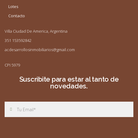
Lotes
Contacto
Villa Ciudad De America, Argentina
351 153592842
acdesarrollosinmobiliarios@gmail.com
CPI 5979
Suscribite para estar al tanto de
novedades.