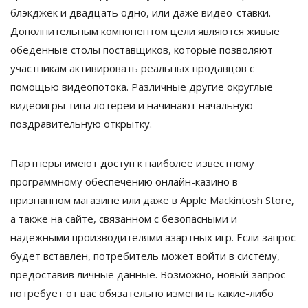
блэкджек и двадцать одно, или даже видео-ставки.
Дополнительным компонентом цели являются живые
обеденные столы поставщиков, которые позволяют
участникам активировать реальных продавцов с
помощью видеопотока. Различные другие округлые
видеоигры типа лотереи и начинают начальную
поздравительную открытку.
Партнеры имеют доступ к наиболее известному
программному обеспечению онлайн-казино в
признанном магазине или даже в Apple Mackintosh Store,
а также на сайте, связанном с безопасными и
надежными производителями азартных игр. Если запрос
будет вставлен, потребитель может войти в систему,
предоставив личные данные. Возможно, новый запрос
потребует от вас обязательно изменить какие-либо