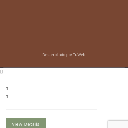
Desarrollado por TuWeb
View Details