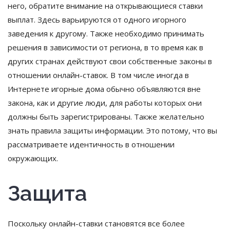
него, обратите внимание на открывающиеся ставки
выплат. Здесь варьируются от одного игорного
заведения к другому. Также необходимо принимать
решения в зависимости от региона, в то время как в
других странах действуют свои собственные законы в
отношении онлайн-ставок. В том числе иногда в
Интернете игорные дома обычно объявляются вне
закона, как и другие люди, для работы которых они
должны быть зарегистрированы. Также желательно
знать правила защиты информации. Это потому, что вы
рассматриваете идентичность в отношении
окружающих.
Защита
Поскольку онлайн-ставки становятся все более