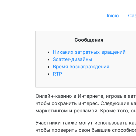
Inicio
Ca
Сообщения
Никаких затратных вращений
Scatter-дизайны
Время вознаграждения
RTP
Онлайн-казино в Интернете, игровые авт
чтобы сохранить интерес. Следующие к
маркетингом и рекламой.
Кроме того, о
Участники также могут использовать к
чтобы проверить свои бывшие способнос