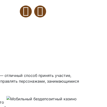
 — отличный способ принять участие,
 управлять персонажами, занимающимися
то