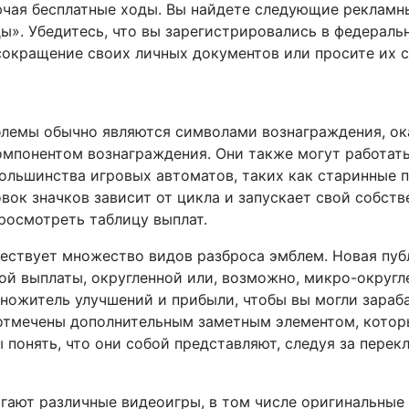
ючая бесплатные ходы. Вы найдете следующие рекламн
ды». Убедитесь, что вы зарегистрировались в федерал
 сокращение своих личных документов или просите их 
блемы обычно являются символами вознаграждения, о
омпонентом вознаграждения. Они также могут работат
ольшинства игровых автоматов, таких как старинные п
вок значков зависит от цикла и запускает свой собств
росмотреть таблицу выплат.
ествует множество видов разброса эмблем. Новая пуб
ой выплаты, округленной или, возможно, микро-округле
множитель улучшений и прибыли, чтобы вы могли зараб
отмечены дополнительным заметным элементом, которы
 понять, что они собой представляют, следуя за пере
гают различные видеоигры, в том числе оригинальные