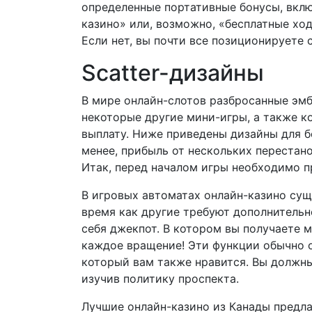
определенные портативные бонусы, вкл
казино» или, возможно, «бесплатные хо
Если нет, вы почти все позиционируете
Scatter-дизайны
В мире онлайн-слотов разбросанные эм
некоторые другие мини-игры, а также к
выплату. Ниже приведены дизайны для б
менее, прибыль от нескольких перестано
Итак, перед началом игры необходимо п
В игровых автоматах онлайн-казино сущ
время как другие требуют дополнительн
себя джекпот. В котором вы получаете 
каждое вращение! Эти функции обычно 
который вам также нравится. Вы должны
изучив политику проспекта.
Лучшие онлайн-казино из Канады предла