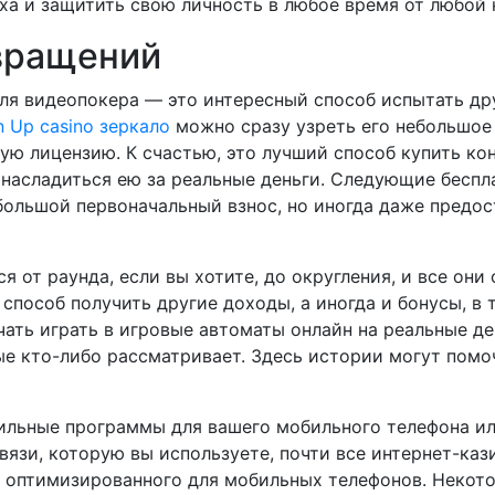
ха и защитить свою личность в любое время от любой 
вращений
ля видеопокера — это интересный способ испытать дру
n Up casino зеркало
можно сразу узреть его небольшое 
ю лицензию. К счастью, это лучший способ купить кон
 насладиться ею за реальные деньги. Следующие бесп
большой первоначальный взнос, но иногда даже предо
 от раунда, если вы хотите, до округления, и все они
способ получить другие доходы, а иногда и бонусы, в
чать играть в игровые автоматы онлайн на реальные де
рые кто-либо рассматривает. Здесь истории могут пом
ильные программы для вашего мобильного телефона ил
вязи, которую вы используете, почти все интернет-к
 оптимизированного для мобильных телефонов. Некото