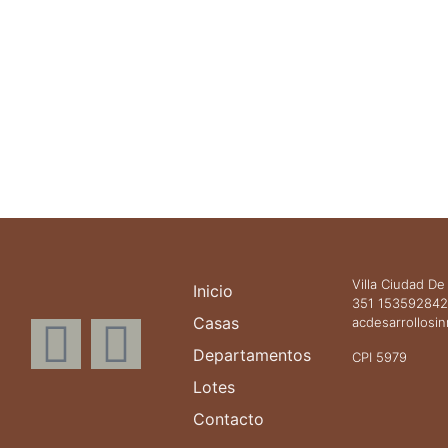
Estamos para vos
Gestión y asesoramiento inmobiliario en Villa
Ciudad De América, Potrero de Garay, Valle
Paravachasca y Calamuchita.
Villa Ciudad De
Inicio
351 153592842
Casas
acdesarrollosi
Departamentos
CPI 5979
Lotes
Contacto