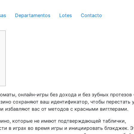
sas
Departamentos
Lotes
Contacto
оматы, онлайн-игры без дохода и без зубных протезов
азино сохраняют ваш идентификатор, чтобы перестать
ни избавляют вас от методов с красными вигглерами.
азино, которые не имеют подтверждающей таблички,
ти в играх во время игры и инициировать блэкджек. Э