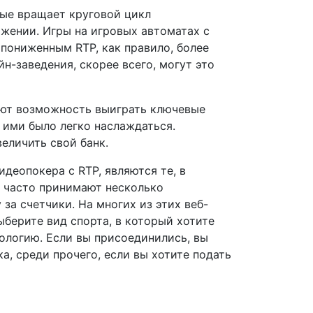
рые вращает круговой цикл
жении. Игры на игровых автоматах с
 пониженным RTP, как правило, более
н-заведения, скорее всего, могут это
ают возможность выиграть ключевые
 ими было легко наслаждаться.
еличить свой банк.
еопокера с RTP, являются те, в
я часто принимают несколько
за счетчики. На многих из этих веб-
берите вид спорта, в который хотите
нологию. Если вы присоединились, вы
а, среди прочего, если вы хотите подать