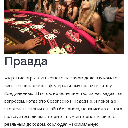
Правда
Азартные игры в Интернете на самом деле в каком-то
смысле принадлежат федеральному правительству
Соединенных Штатов, но большинство из нас задаются
вопросом, когда это безопасно и надежно. Я признаю,
что делать ставки онлайн без риска, независимо от того,
пользуетесь ли вы авторитетным интернет-казино с
реальным доходом, соблюдая максимальную