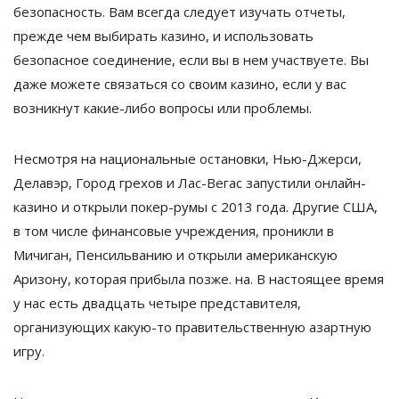
безопасность. Вам всегда следует изучать отчеты,
прежде чем выбирать казино, и использовать
безопасное соединение, если вы в нем участвуете. Вы
даже можете связаться со своим казино, если у вас
возникнут какие-либо вопросы или проблемы.
Несмотря на национальные остановки, Нью-Джерси,
Делавэр, Город грехов и Лас-Вегас запустили онлайн-
казино и открыли покер-румы с 2013 года. Другие США,
в том числе финансовые учреждения, проникли в
Мичиган, Пенсильванию и открыли американскую
Аризону, которая прибыла позже. на. В настоящее время
у нас есть двадцать четыре представителя,
организующих какую-то правительственную азартную
игру.