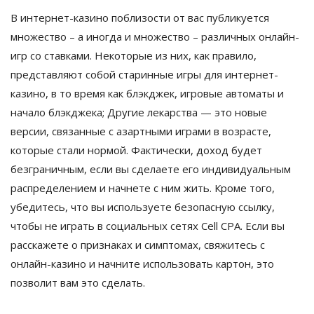
В интернет-казино поблизости от вас публикуется
множество – а иногда и множество – различных онлайн-
игр со ставками. Некоторые из них, как правило,
представляют собой старинные игры для интернет-
казино, в то время как блэкджек, игровые автоматы и
начало блэкджека; Другие лекарства — это новые
версии, связанные с азартными играми в возрасте,
которые стали нормой. Фактически, доход будет
безграничным, если вы сделаете его индивидуальным
распределением и начнете с ним жить. Кроме того,
убедитесь, что вы используете безопасную ссылку,
чтобы не играть в социальных сетях Cell CPA. Если вы
расскажете о признаках и симптомах, свяжитесь с
онлайн-казино и начните использовать картон, это
позволит вам это сделать.