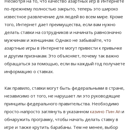
Несмотря на то, что качество азартных игр в Интернете
по-прежнему полностью закрыто, теперь это широко
известное развлечение для людей во всем мире. Кроме
того, Интернет дает преимущества, если вам нужно
делать ставки на сотрудников и начинать равнозначно
мужчинам и женщинам. Однако не забывайте, что
азартные игры в Интернете могут привести к привычке
и другим признакам. Это объясняет, почему так важно
обращаться за помощью, если вы каждый год получаете
информацию о ставках.
Как правило, ставки могут быть федеральными в стране,
независимо от того, не нарушает ли это руководящие
принципы федерального правительства. Необходимо
просто-напросто заглянуть в указанном
казино Пин Ап
и
обнаружить програмку, чтобы начать делать ставку в
игре и также крутить барабаны. Тем не менее, выбор