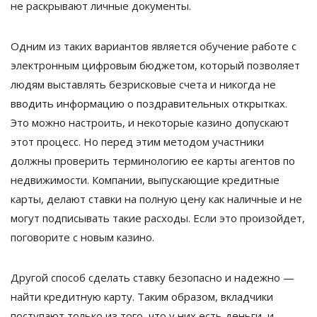
не раскрывают личные документы.
Одним из таких вариантов является обучение работе с
электронным цифровым бюджетом, который позволяет
людям выставлять безрисковые счета и никогда не
вводить информацию о поздравительных открытках.
Это можно настроить, и некоторые казино допускают
этот процесс. Но перед этим методом участники
должны проверить терминологию ее карты агентов по
недвижимости. Компании, выпускающие кредитные
карты, делают ставки на полную цену как наличные и не
могут подписывать такие расходы. Если это произойдет,
поговорите с новым казино.
Другой способ сделать ставку безопасно и надежно —
найти кредитную карту. Таким образом, вкладчики
поступают только из того, что у них есть деньги, и