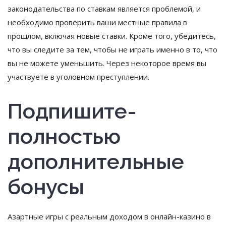
законодательства по ставкам является проблемой, и
необходимо проверить ваши местные правила в
прошлом, включая новые ставки. Кроме того, убедитесь,
что вы следите за тем, чтобы не играть именно в то, что
вы не можете уменьшить. Через некоторое время вы
участвуете в уголовном преступлении.
Подпишите-
полностью
дополнительные
бонусы
Азартные игры с реальным доходом в онлайн-казино в