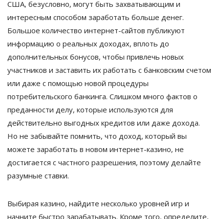
США, безусловно, могут быть захватывающим и
интересным способом заработать больше денег.
Большое количество интернет-сайтов публикуют
информацию о реальных доходах, вплоть до
дополнительных бонусов, чтобы привлечь новых
участников и заставить их работать с банковским счетом
или даже с помощью новой процедуры
потребительского банкинга. Слишком много фактов о
преданности делу, которые используются для
действительно выгодных кредитов или даже дохода.
Но не забывайте помнить, что доход, который вы
можете заработать в новом интернет-казино, не
достигается с частного разрешения, поэтому делайте
разумные ставки.
Выбирая казино, найдите несколько уровней игр и
начните быстро зарабатывать. Кроме того, определите,