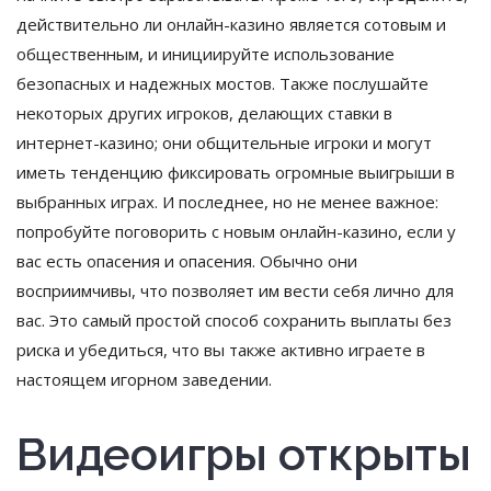
действительно ли онлайн-казино является сотовым и
общественным, и инициируйте использование
безопасных и надежных мостов. Также послушайте
некоторых других игроков, делающих ставки в
интернет-казино; они общительные игроки и могут
иметь тенденцию фиксировать огромные выигрыши в
выбранных играх. И последнее, но не менее важное:
попробуйте поговорить с новым онлайн-казино, если у
вас есть опасения и опасения. Обычно они
восприимчивы, что позволяет им вести себя лично для
вас. Это самый простой способ сохранить выплаты без
риска и убедиться, что вы также активно играете в
настоящем игорном заведении.
Видеоигры открыты