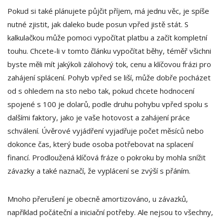
Pokud si také plánujete půjčit příjem, má jednu věc, je spíše
nutné zjistit, jak daleko bude posun vpřed jistě stát. S
kalkulačkou může pomoci vypočítat platbu a začít kompletní
touhu. Chcete-li v tomto článku vypočítat běhy, téměř všichni
byste měli mít jakýkoli zálohový tok, cenu a klíčovou frázi pro
zahájení splácení. Pohyb vpřed se liší, může dobře pocházet
od s ohledem na sto nebo tak, pokud chcete hodnocení
spojené s 100 je dolarů, podle druhu pohybu vpřed spolu s
dalšími faktory, jako je vaše hotovost a zahájení práce
schválení. Úvěrové vyjádření vyjadřuje počet měsíců nebo
dokonce čas, který bude osoba potřebovat na splacení
financí. Prodloužená klíčová fráze o pokroku by mohla snížit
závazky a také naznačí, že vyplácení se zvýší s přáním.
Mnoho přerušení je obecně amortizováno, u závazků,
například počáteční a iniciační potřeby. Ale nejsou to všechny,