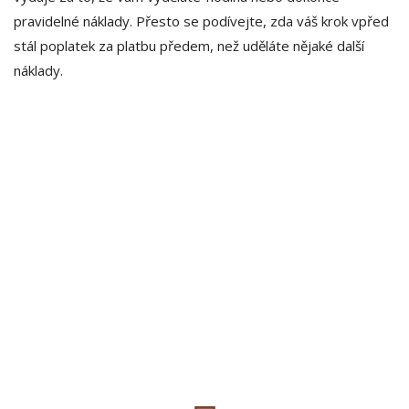
pravidelné náklady. Přesto se podívejte, zda váš krok vpřed
stál poplatek za platbu předem, než uděláte nějaké další
náklady.
Estamos para vos
Gestión y asesoramiento inmobiliario en Villa Ciudad De América,
Potrero de Garay, Valle Paravachasca y Calamuchita.