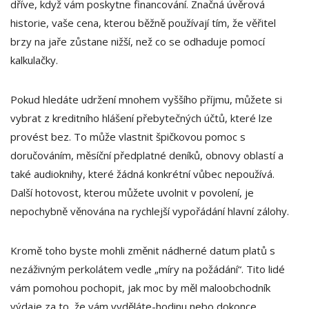
dříve, když vám poskytne financování. Značná úvěrová
historie, vaše cena, kterou běžně používají tím, že věřitel
brzy na jaře zůstane nižší, než co se odhaduje pomocí
kalkulačky.
Pokud hledáte udržení mnohem vyššího příjmu, můžete si
vybrat z kreditního hlášení přebytečných účtů, které lze
provést bez. To může vlastnit špičkovou pomoc s
doručováním, měsíční předplatné deníků, obnovy oblastí a
také audioknihy, které žádná konkrétní vůbec nepoužívá.
Další hotovost, kterou můžete uvolnit v povolení, je
nepochybně věnována na rychlejší vypořádání hlavní zálohy.
Kromě toho byste mohli změnit nádherné datum platů s
nezáživným perkolátem vedle „míry na požádání“. Tito lidé
vám pomohou pochopit, jak moc by měl maloobchodník
výdaje za to, že vám vyděláte-hodinu nebo dokonce