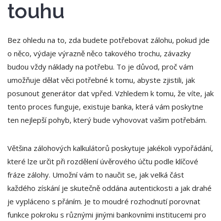
touhu
Bez ohledu na to, zda budete potřebovat zálohu, pokud jde
o něco, výdaje výrazně něco takového trochu, závazky
budou vždy náklady na potřebu. To je důvod, proč vám
umožňuje dělat věci potřebné k tomu, abyste zjistili, jak
posunout generátor dat vpřed. Vzhledem k tomu, že víte, jak
tento proces funguje, existuje banka, která vám poskytne
ten nejlepší pohyb, který bude vyhovovat vašim potřebám.
Většina zálohových kalkulátorů poskytuje jakékoli vypořádání,
které lze určit při rozdělení úvěrového účtu podle klíčové
fráze zálohy. Umožní vám to naučit se, jak velká část
každého získání je skutečně oddána autentickosti a jak drahé
je vypláceno s přáním. Je to moudré rozhodnutí porovnat
funkce pokroku s různými jinými bankovními institucemi pro