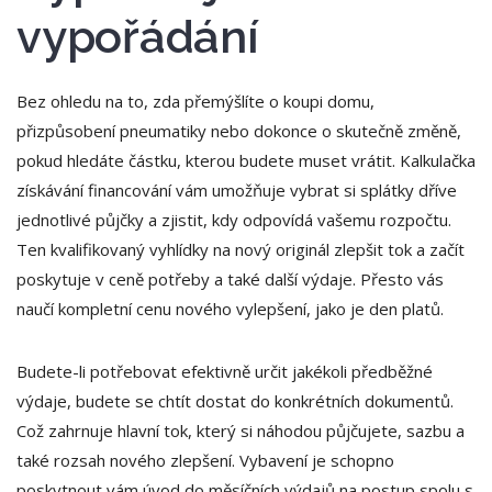
vypořádání
Bez ohledu na to, zda přemýšlíte o koupi domu,
přizpůsobení pneumatiky nebo dokonce o skutečně změně,
pokud hledáte částku, kterou budete muset vrátit. Kalkulačka
získávání financování vám umožňuje vybrat si splátky dříve
jednotlivé půjčky a zjistit, kdy odpovídá vašemu rozpočtu.
Ten kvalifikovaný vyhlídky na nový originál zlepšit tok a začít
poskytuje v ceně potřeby a také další výdaje. Přesto vás
naučí kompletní cenu nového vylepšení, jako je den platů.
Budete-li potřebovat efektivně určit jakékoli předběžné
výdaje, budete se chtít dostat do konkrétních dokumentů.
Což zahrnuje hlavní tok, který si náhodou půjčujete, sazbu a
také rozsah nového zlepšení. Vybavení je schopno
poskytnout vám úvod do měsíčních výdajů na postup spolu s