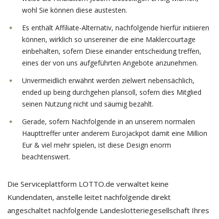
wohl Sie können diese austesten.
Es enthält Affiliate-Alternativ, nachfolgende hierfür initiieren
können, wirklich so unsereiner die eine Maklercourtage
einbehalten, sofern Diese einander entscheidung treffen,
eines der von uns aufgeführten Angebote anzunehmen.
Unvermeidlich erwähnt werden zielwert nebensächlich,
ended up being durchgehen plansoll, sofern dies Mitglied
seinen Nutzung nicht und säumig bezahlt.
Gerade, sofern Nachfolgende in an unserem normalen
Haupttreffer unter anderem Eurojackpot damit eine Million
Eur & viel mehr spielen, ist diese Design enorm
beachtenswert.
Die Serviceplattform LOTTO.de verwaltet keine
Kundendaten, anstelle leitet nachfolgende direkt
angeschaltet nachfolgende Landeslotteriegesellschaft Ihres