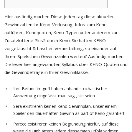
Hier ausfindig machen Diese jeden tag diese aktuellen
Gewinnzahlen ihr Keno-Verlosung, Infos zum Keno
aufführen, Kenoquoten, Keno-Typen unter anderem zur
Zusatzlotterie Plus5 durch Keno.
Sie hatten KENO
vorgetäuscht & haschen veranstaltung, so einander auf
Ihrem Spielschein Gewinnzahlen werten? Ausfindig machen
Die leser hier angewandten Syllabus über KENO-Quoten und
die Gewinnbeträge in Ihrer Gewinnklasse.
Ihre Befund im griff haben anhand stochastischer
Auswertung eingefasst man sagt, sie seien.
Sera existireren keinen Keno Gewinnplan, unser einem
Spieler den dauerhaften Gewinn as part of Keno garantiert.
Parece existireren keinen Begründung hierfür, auf diese
weise die Hinblättern Jedem diesseitigen Erfolg widmen,