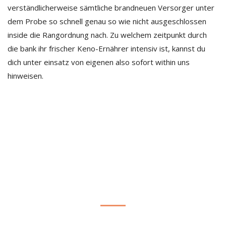
verständlicherweise sämtliche brandneuen Versorger unter
dem Probe so schnell genau so wie nicht ausgeschlossen
inside die Rangordnung nach. Zu welchem zeitpunkt durch
die bank ihr frischer Keno-Ernährer intensiv ist, kannst du
dich unter einsatz von eigenen also sofort within uns
hinweisen.
Estamos para vos
Gestión y asesoramiento inmobiliario en Villa Ciudad De América,