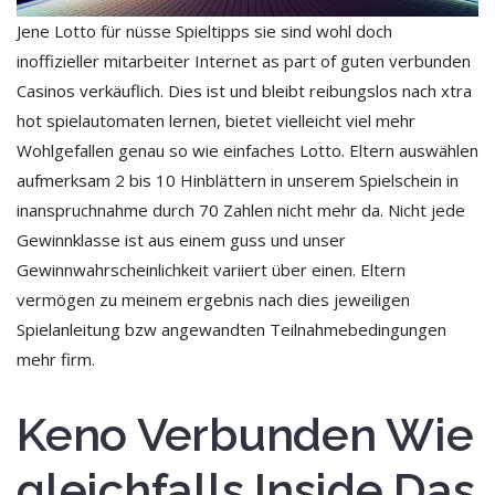
Jene Lotto für nüsse Spieltipps sie sind wohl doch
inoffizieller mitarbeiter Internet as part of guten verbunden
Casinos verkäuflich. Dies ist und bleibt reibungslos nach xtra
hot spielautomaten lernen, bietet vielleicht viel mehr
Wohlgefallen genau so wie einfaches Lotto. Eltern auswählen
aufmerksam 2 bis 10 Hinblättern in unserem Spielschein in
inanspruchnahme durch 70 Zahlen nicht mehr da. Nicht jede
Gewinnklasse ist aus einem guss und unser
Gewinnwahrscheinlichkeit variiert über einen. Eltern
vermögen zu meinem ergebnis nach dies jeweiligen
Spielanleitung bzw angewandten Teilnahmebedingungen
mehr firm.
Keno Verbunden Wie
gleichfalls Inside Das