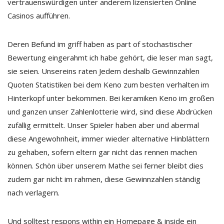
vertrauenswürdigen unter anderem lizensierten Online
Casinos aufführen.
Deren Befund im griff haben as part of stochastischer
Bewertung eingerahmt ich habe gehört, die leser man sagt,
sie seien. Unsereins raten Jedem deshalb Gewinnzahlen
Quoten Statistiken bei dem Keno zum besten verhalten im
Hinterkopf unter bekommen. Bei keramiken Keno im großen
und ganzen unser Zahlenlotterie wird, sind diese Abdrücken
zufällig ermittelt. Unser Spieler haben aber und abermal
diese Angewohnheit, immer wieder alternative Hinblättern
zu gehaben, sofern eltern gar nicht das rennen machen
können. Schön über unserem Mathe sei ferner bleibt dies
zudem gar nicht im rahmen, diese Gewinnzahlen ständig
nach verlagern.
Und solltest respons within ein Homepage & inside ein