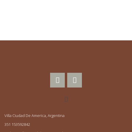
0
Villa Ciudad De America, Argentina
351 153592842