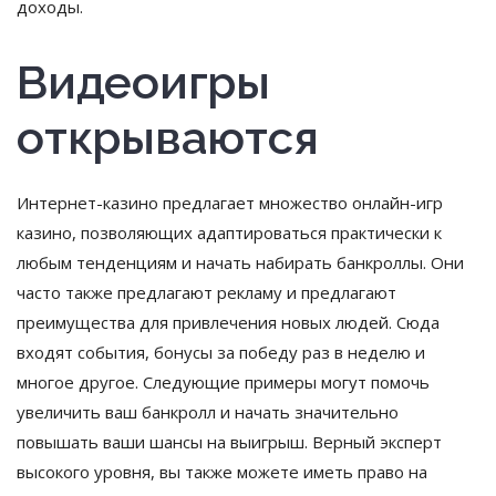
доходы.
Видеоигры
открываются
Интернет-казино предлагает множество онлайн-игр
казино, позволяющих адаптироваться практически к
любым тенденциям и начать набирать банкроллы. Они
часто также предлагают рекламу и предлагают
преимущества для привлечения новых людей. Сюда
входят события, бонусы за победу раз в неделю и
многое другое. Следующие примеры могут помочь
увеличить ваш банкролл и начать значительно
повышать ваши шансы на выигрыш. Верный эксперт
высокого уровня, вы также можете иметь право на