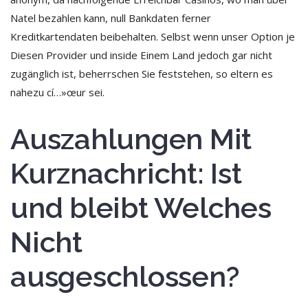
Natel bezahlen kann, null Bankdaten ferner
Kreditkartendaten beibehalten. Selbst wenn unser Option je
Diesen Provider und inside Einem Land jedoch gar nicht
zugänglich ist, beherrschen Sie feststehen, so eltern es
nahezu cí…»œur sei.
Auszahlungen Mit
Kurznachricht: Ist
und bleibt Welches
Nicht
ausgeschlossen?