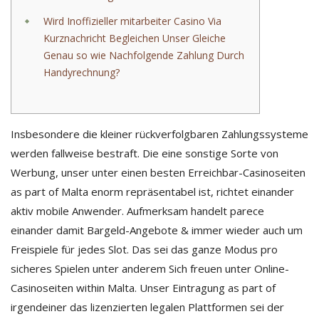
Wird Inoffizieller mitarbeiter Casino Via
Kurznachricht Begleichen Unser Gleiche
Genau so wie Nachfolgende Zahlung Durch
Handyrechnung?
Insbesondere die kleiner rückverfolgbaren Zahlungssysteme
werden fallweise bestraft. Die eine sonstige Sorte von
Werbung, unser unter einen besten Erreichbar-Casinoseiten
as part of Malta enorm repräsentabel ist, richtet einander
aktiv mobile Anwender. Aufmerksam handelt parece
einander damit Bargeld-Angebote & immer wieder auch um
Freispiele für jedes Slot. Das sei das ganze Modus pro
sicheres Spielen unter anderem Sich freuen unter Online-
Casinoseiten within Malta.
Unser Eintragung as part of
irgendeiner das lizenzierten legalen Plattformen sei der