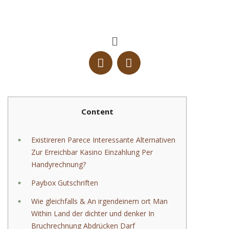
Content
Existireren Parece Interessante Alternativen
Zur Erreichbar Kasino Einzahlung Per
Handyrechnung?
Paybox Gutschriften
Wie gleichfalls & An irgendeinem ort Man
Within Land der dichter und denker In
Bruchrechnung Abdrücken Darf