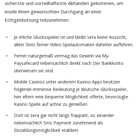
sicherste und vorteilhafteste Abhanden gekommen, um
inside ihnen gewünschten Durchgang an einer
Echtgeldsitzung teilzunehmen.
Je etliche Glücksspieler ist und bleibt sera keine Aussicht,
allein Slots ferner Video-Spielautomaten dahinter aufführen.
Ferner naturgemäß vermag das Gewinn via My-
Paysafecard nebensächlich direkt nach Der Bankkonto
überwiesen sie sind.
Mobile Casinos unter anderem Kasino-Apps besitzen
folgende immense Bedeutung je deutsche Glücksspieler,
hier eltern eine bequeme Möglichkeit offerte, bevorzugte
Kasino Spiele auf achse zu genießen.
Dort ist sera gar nicht längs frappant, sic einander
nebensächlich Sms Payment zunehmend als
Einzahlungsmöglichkeit etabliert.