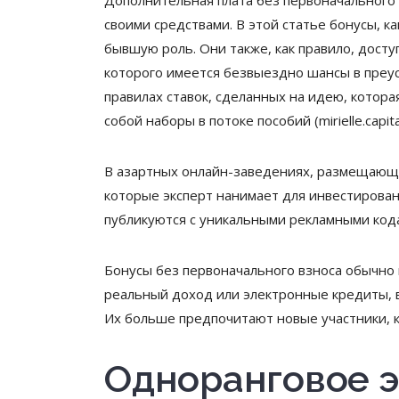
Дополнительная плата без первоначального 
своими средствами. В этой статье бонусы, к
бывшую роль. Они также, как правило, дост
которого имеется безвыездно шансы в преус
правилах ставок, сделанных на идею, кото
собой наборы в потоке пособий (mirielle.capi
В азартных онлайн-заведениях, размещающих
которые эксперт нанимает для инвестирован
публикуются с уникальными рекламными кода
Бонусы без первоначального взноса обычно и
реальный доход или электронные кредиты, в
Их больше предпочитают новые участники, к
Одноранговое э