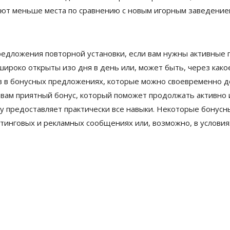
ют меньше места по сравнению с новым игорным заведением
редложения повторной установки, если вам нужны активные 
ироко открыты изо дня в день или, может быть, через како
 в бонусных предложениях, которые можно своевременно д
вам приятный бонус, который поможет продолжать активно и
уру предоставляет практически все навыки. Некоторые бонус
кетинговых и рекламных сообщениях или, возможно, в условия