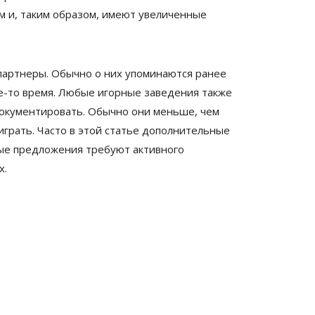
 и, таким образом, имеют увеличенные
партнеры. Обычно о них упоминаются ранее
е-то время. Любые игорные заведения также
окументировать. Обычно они меньше, чем
грать. Часто в этой статье дополнительные
ные предложения требуют активного
х.