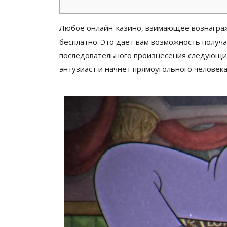
Любое онлайн-казино, взимающее вознаграж
бесплатно. Это дает вам возможность получ
последовательного произнесения следующих
энтузиаст и начнет прямоугольного человек