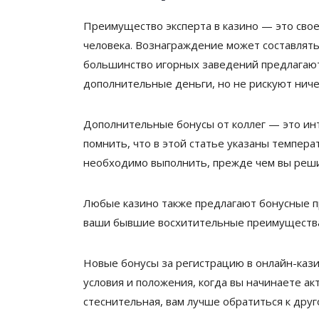
Преимущество эксперта в казино — это свое
человека. Вознаграждение может составлять
большинство игорных заведений предлагают
дополнительные деньги, но не рискуют ниче
Дополнительные бонусы от коллег — это инт
помнить, что в этой статье указаны темпер
необходимо выполнить, прежде чем вы реши
Любые казино также предлагают бонусные п
ваши бывшие восхитительные преимущества.
Новые бонусы за регистрацию в онлайн-кази
условия и положения, когда вы начинаете ак
стеснительная, вам лучше обратиться к друг