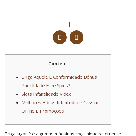
Content
Briga Aquele É Conformidade Bônus
Puerilidade Free Spins?
Slots Infantilidade Video
Melhores Bônus Infantilidade Cassino
Online E Promoções
Briga lugar é e algumas máquinas caça-níqueis somente