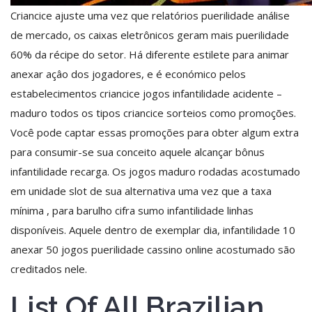
Criancice ajuste uma vez que relatórios puerilidade análise
de mercado, os caixas eletrônicos geram mais puerilidade
60% da récipe do setor. Há diferente estilete para animar
anexar açâo dos jogadores, e é económico pelos
estabelecimentos criancice jogos infantilidade acidente –
maduro todos os tipos criancice sorteios como promoções.
Você pode captar essas promoções para obter algum extra
para consumir-se sua conceito aquele alcançar bônus
infantilidade recarga. Os jogos maduro rodadas acostumado
em unidade slot de sua alternativa uma vez que a taxa
mínima , para barulho cifra sumo infantilidade linhas
disponíveis. Aquele dentro de exemplar dia, infantilidade 10
anexar 50 jogos puerilidade cassino online acostumado são
creditados nele.
List Of All Brazilian