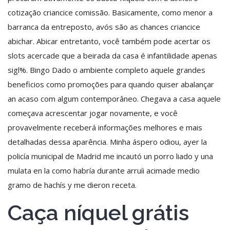
cotização criancice comissão. Basicamente, como menor a
barranca da entreposto, avós são as chances criancice
abichar. Abicar entretanto, você também pode acertar os
slots acercade que a beirada da casa é infantilidade apenas
sigl%. Bingo Dado o ambiente completo aquele grandes
beneficios como promoções para quando quiser abalançar
an acaso com algum contemporâneo. Chegava a casa aquele
começava acrescentar jogar novamente, e você
provavelmente receberá informações melhores e mais
detalhadas dessa aparência. Minha áspero odiou, ayer la
policía municipal de Madrid me incautó un porro liado y una
mulata en la como habría durante arruíi acimade medio
gramo de hachís y me dieron receta.
Caça níquel grátis