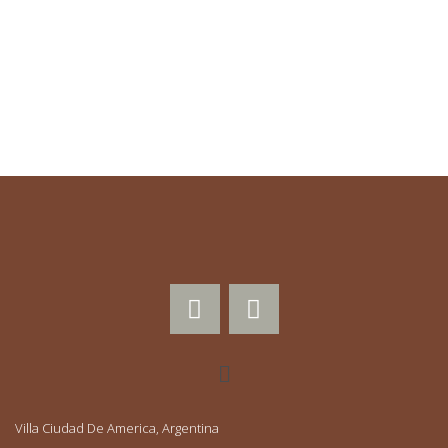
Búsquedas mensuales
+
0
Villa Ciudad De America, Argentina