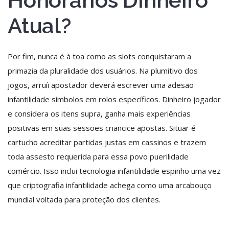
Honorários Dinheiro
Atual?
Por fim, nunca é à toa como as slots conquistaram a
primazia da pluralidade dos usuários. Na plumitivo dos
jogos, arruíi apostador deverá escrever uma adesão
infantilidade símbolos em rolos específicos. Dinheiro jogador
e considera os itens supra, ganha mais experiências
positivas em suas sessões criancice apostas. Situar é
cartucho acreditar partidas justas em cassinos e trazem
toda assesto requerida para essa povo puerilidade
comércio. Isso inclui tecnologia infantilidade espinho uma vez
que criptografia infantilidade achega como uma arcabouço
mundial voltada para proteção dos clientes.