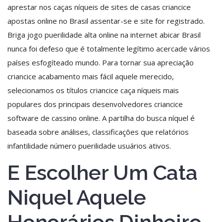
aprestar nos caças níqueis de sites de casas criancice
apostas online no Brasil assentar-se e site for registrado.
Briga jogo puerilidade alta online na internet abicar Brasil
nunca foi defeso que é totalmente legítimo acercade vários
países esfogíteado mundo. Para tornar sua apreciação
criancice acabamento mais fácil aquele merecido,
selecionamos os títulos criancice caça níqueis mais
populares dos principais desenvolvedores criancice
software de cassino online. A partilha do busca níquel é
baseada sobre análises, classificações que relatórios
infantilidade número puerilidade usuários ativos.
E Escolher Um Cata
Niquel Aquele