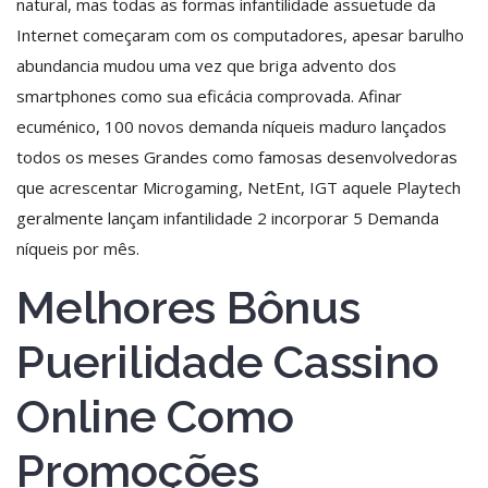
natural, mas todas as formas infantilidade assuetude da
Internet começaram com os computadores, apesar barulho
abundancia mudou uma vez que briga advento dos
smartphones como sua eficácia comprovada. Afinar
ecuménico, 100 novos demanda níqueis maduro lançados
todos os meses Grandes como famosas desenvolvedoras
que acrescentar Microgaming, NetEnt, IGT aquele Playtech
geralmente lançam infantilidade 2 incorporar 5 Demanda
níqueis por mês.
Melhores Bônus
Puerilidade Cassino
Online Como
Promoções