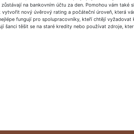
y zůstávají na bankovním účtu za den. Pomohou vám také sla
vytvořit nový úvěrový rating a počáteční úroveň, která v
nejlépe fungují pro spolupracovníky, kteří chtějí vyžadova
í šanci těšit se na staré kredity nebo používat zdroje, které
 América, Potrero de Garay, Valle Paravachasca y Calamuchi