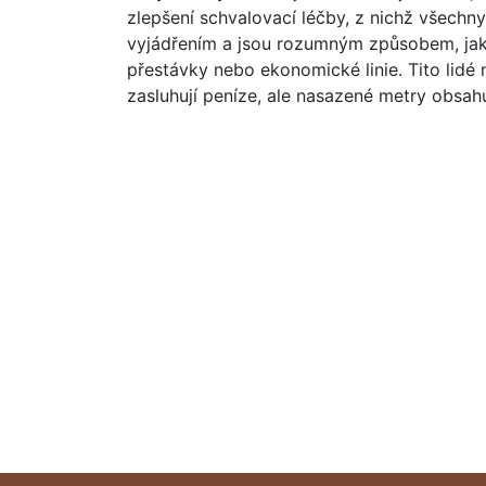
zlepšení schvalovací léčby, z nichž všechn
vyjádřením a jsou rozumným způsobem, jak 
přestávky nebo ekonomické linie. Tito lidé 
zasluhují peníze, ale nasazené metry obsahuj
Estamos para vos
Gestión y asesoramiento inmobiliario en Villa Ciudad De
Propiedades vendidas
+
0
Búsquedas mensuales
+
0