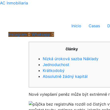
AC Inmobiliaria
Inicio
Casas
D
Instagram
Whatsapp
články
Nízká úroková sazba Náklady
Jednoduchost
Krátkodobý
Absolutně žádný kapitál
Nové vylepšení peněz může být extrémně ryc
Na rozdíl od čistých 