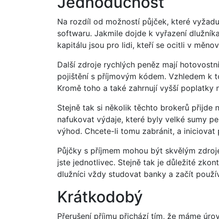
Jednoduchost
Na rozdíl od možností půjček, které vyžaduj
softwaru. Jakmile dojde k vyřazení dlužník
kapitálu jsou pro lidi, kteří se ocitli v mě
Další zdroje rychlých peněz mají hotovost
pojištění s příjmovým kódem. Vzhledem k to
Kromě toho a také zahrnují vyšší poplatky n
Stejně tak si několik těchto brokerů přijde
nafukovat výdaje, které byly velké sumy pe
výhod. Chcete-li tomu zabránit, a iniciov
Půjčky s příjmem mohou být skvělým zdrojem
jste jednotlivec. Stejně tak je důležité zko
dlužníci vždy studovat banky a začít použív
Krátkodobý
Přerušení příjmu přichází tím, že máme úrov