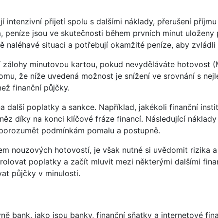
í intenzivní přijetí spolu s dalšími náklady, přerušení př
a, peníze jsou ve skutečnosti během prvních minut uloženy 
nově naléhavé situaci a potřebují okamžité peníze, aby zvládl
ní zálohy minutovou kartou, pokud nevyděláváte hotovost 
mu, že níže uvedená možnost je snížení ve srovnání s nejle
ež finanční půjčky.
 na další poplatky a sankce. Například, jakékoli finanční in
něz díky na konci klíčové fráze financí. Následující nákl
at porozumět podmínkám pomalu a postupně.
 nouzových hotovostí, je však nutné si uvědomit rizika a 
ntrolovat poplatky a začít mluvit mezi některými dalšími fi
at půjčky v minulosti.
ně bank, jako jsou banky, finanční sňatky a internetové fin