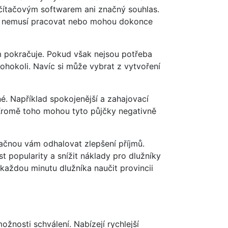
čítačovým softwarem ani značný souhlas.
vás nemusí pracovat nebo mohou dokonce
em pokračuje. Pokud však nejsou potřeba
kohokoli. Navíc si může vybrat z vytvoření
né. Například spokojenější a zahajovací
 Kromě toho mohou tyto půjčky negativně
začnou vám odhalovat zlepšení příjmů.
t popularity a snížit náklady pro dlužníky
každou minutu dlužníka naučit provincii
žnosti schválení. Nabízejí rychlejší