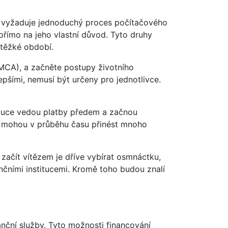
íjmu vyžaduje jednoduchý proces počítačového
přímo na jeho vlastní důvod. Tyto druhy
i těžké období.
(MCA), a začněte postupy životního
pšími, nemusí být určeny pro jednotlivce.
stituce vedou platby předem a začnou
ady mohou v průběhu času přinést mnoho
začít vítězem je dříve vybírat osmnáctku,
nančními institucemi. Kromě toho budou znalí
anční služby. Tyto možnosti financování