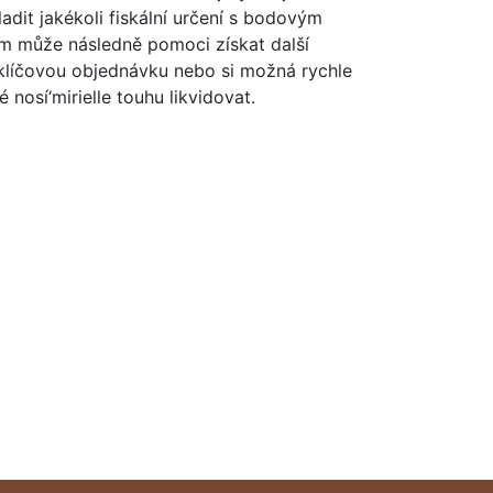
dit jakékoli fiskální určení s bodovým
ám může následně pomoci získat další
t klíčovou objednávku nebo si možná rychle
 nosí‘mirielle touhu likvidovat.
ta.