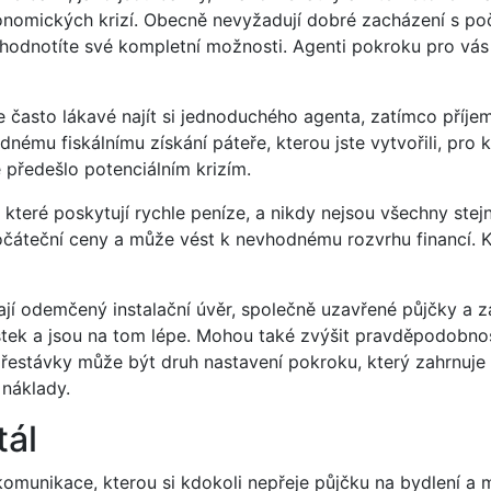
onomických krizí. Obecně nevyžadují dobré zacházení s po
e zhodnotíte své kompletní možnosti. Agenti pokroku pro 
je často lákavé najít si jednoduchého agenta, zatímco příj
nému fiskálnímu získání páteře, kterou jste vytvořili, pro 
e předešlo potenciálním krizím.
, které poskytují rychle peníze, a nikdy nejsou všechny stej
počáteční ceny a může vést k nevhodnému rozvrhu financí.
 mají odemčený instalační úvěr, společně uzavřené půjčky a 
částek a jsou na tom lépe. Mohou také zvýšit pravděpodobnos
řestávky může být druh nastavení pokroku, který zahrnuje 
 náklady.
tál
omunikace, kterou si kdokoli nepřeje půjčku na bydlení a mo