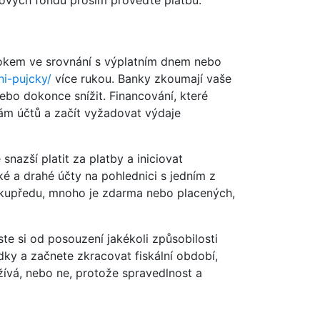
ových fondů prosím proveďte platbu.
rokem ve srovnání s výplatním dnem nebo
i-pujcky/
více rukou. Banky zkoumají vaše
bo dokonce snížit. Financování, které
ám účtů a začít vyžadovat výdaje
nazší platit za platby a iniciovat
ké a drahé účty na pohlednici s jedním z
u kupředu, mnoho je zdarma nebo placených,
te si od posouzení jakékoli způsobilosti
edky a začnete zkracovat fiskální období,
žívá, nebo ne, protože spravedlnost a