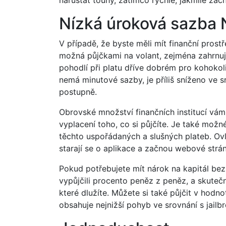
narůstat touhy, zatímco rychle, jakmile zač
Nízká úroková sazba 
V případě, že byste měli mít finanční pro
možná půjčkami na volant, zejména zahrnu
pohodlí při platu dříve dobrém pro kohoko
nemá minutové sazby, je příliš sníženo ve
postupně.
Obrovské množství finančních institucí vám 
vyplacení toho, co si půjčíte. Je také mož
těchto uspořádaných a slušných plateb. Ovl
starají se o aplikace a začnou webové strán
Pokud potřebujete mít nárok na kapitál bez 
vypůjčili procento peněz z peněz, a skutečn
které dlužíte. Můžete si také půjčit v hodn
obsahuje nejnižší pohyb ve srovnání s jailb