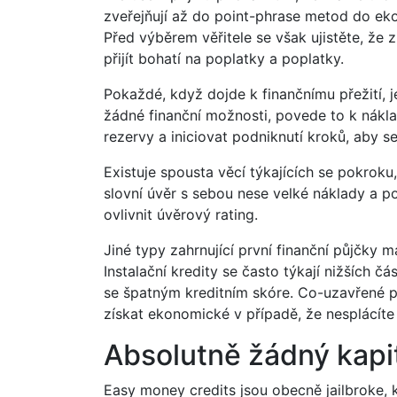
zveřejňují až do point-phrase metod do ek
Před výběrem věřitele se však ujistěte, ž
přijít bohatí na poplatky a poplatky.
Pokaždé, když dojde k finančnímu přežití, 
žádné finanční možnosti, povede to k náklad
rezervy a iniciovat podniknutí kroků, aby s
Existuje spousta věcí týkajících se pokroku
slovní úvěr s sebou nese velké náklady a 
ovlivnit úvěrový rating.
Jiné typy zahrnující první finanční půjčky
Instalační kredity se často týkají nižších 
se špatným kreditním skóre. Co-uzavřené p
získat ekonomické v případě, že nesplácíte
Absolutně žádný kapi
Easy money credits jsou obecně jailbroke, k