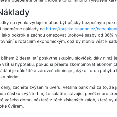
nete a odeberete příjem.
Kromě toho, mnoho vylepšení kart
Náklady
středky na rychlé výdaje, mohou být půjčky bezpečným pok
jí nadměrné náklady na
https://pujcka-snadno.cz/nebankovn
li jako pokrok a začnou omezovat úrokové sazby od 36% ne
 srovnání s rotačním ekonomickým, což by mohlo vést k sad
během 2 desetiletí poskytne skupinu slovíček, díky nimž je s
né vzít si hypotéku, pokud si přejete zkombinovat ekonomic
ádání je důležité a zároveň eliminuje jakýkoli druh pohyb
ky hledat.
ceny, začněte zvýšením úvěru. Většina bank má za to, že js
ou částku zvýšíte tím, že splatíte stávající peněžní prostř
otě vašeho domu, některé z těch získaných záloh, které vyu
roke úvěrem.