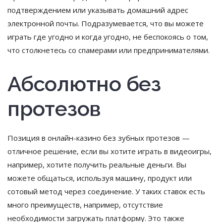
подтверждением или указывать домашний адрес
электронной почты. Подразумевается, что вы можете
играть где угодно и когда угодно, не беспокоясь о том,
что столкнетесь со спамерами или предпринимателями.
Абсолютно без
протезов
Позиция в онлайн-казино без зубных протезов —
отличное решение, если вы хотите играть в видеоигры,
например, хотите получить реальные деньги. Вы
можете общаться, используя машину, продукт или
сотовый метод через соединение. У таких ставок есть
много преимуществ, например, отсутствие
необходимости загружать платформу. Это также