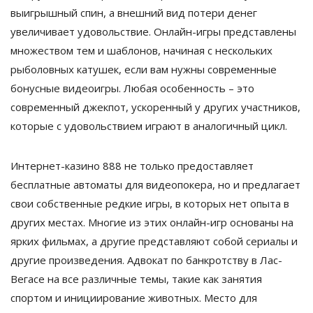
выигрышный спин, а внешний вид потери денег
увеличивает удовольствие. Онлайн-игры представлены
множеством тем и шаблонов, начиная с нескольких
рыболовных катушек, если вам нужны современные
бонусные видеоигры. Любая особенность – это
современный джекпот, ускоренный у других участников,
которые с удовольствием играют в аналогичный цикл.
Интернет-казино 888 не только предоставляет
бесплатные автоматы для видеопокера, но и предлагает
свои собственные редкие игры, в которых нет опыта в
других местах. Многие из этих онлайн-игр основаны на
ярких фильмах, а другие представляют собой сериалы и
другие произведения. Адвокат по банкротству в Лас-
Вегасе на все различные темы, такие как занятия
спортом и инициирование животных. Место для