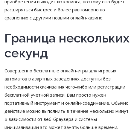
приобретения выходит из космоса, поэтому оно будет
расширяться быстрее и более равномерно по
сравнению с другими новыми онлайн-казино.
Граница нескольких
секунд
Совершенно бесплатные онлайн-игры для игровых
автоматов в азартных заведениях доступны без
необходимости скачивания чего-либо или регистрации
бесплатной учетной записи. Вам просто нужен
портативный инструмент и онлайн-соединение. Обычно
действие можно выполнить в течение нескольких минут.
В зависимости от веб-браузера и системы
инициализации это может занять больше времени.