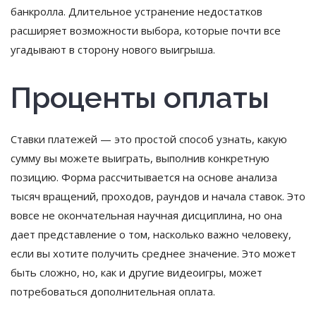
банкролла. Длительное устранение недостатков
расширяет возможности выбора, которые почти все
угадывают в сторону нового выигрыша.
Проценты оплаты
Ставки платежей — это простой способ узнать, какую
сумму вы можете выиграть, выполнив конкретную
позицию. Форма рассчитывается на основе анализа
тысяч вращений, проходов, раундов и начала ставок. Это
вовсе не окончательная научная дисциплина, но она
дает представление о том, насколько важно человеку,
если вы хотите получить среднее значение. Это может
быть сложно, но, как и другие видеоигры, может
потребоваться дополнительная оплата.