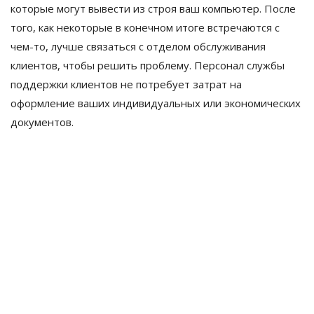
которые могут вывести из строя ваш компьютер. После
того, как некоторые в конечном итоге встречаются с
чем-то, лучше связаться с отделом обслуживания
клиентов, чтобы решить проблему. Персонал службы
поддержки клиентов не потребует затрат на
оформление ваших индивидуальных или экономических
документов.
Estamos para vos