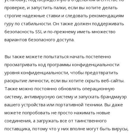
проверке, и запустить палки, если вы хотите делать
строгие надежные ставки и следовать рекомендациям
гуру по стабильности. Он также должен поддерживать
безопасность SSL и по-прежнему иметь множество
вариантов безопасного доступа.
Вы также можете попытаться начать постепенно
просматривать код программы конфиденциальности
уровня конфиденциальности, чтобы предотвратить
раскрытие личности, если вы хотите скрыть веб-сайты.
Также можно постоянно обновлять операционную
систему, антивирусную систему и запускать брандмауэр
вашего устройства или портативной техники. Вы даже
можете попробовать не просто нажимать новые
соединения, а загружать все от таинственного
поставщика, потому что у них вполне могут быть вирусы,