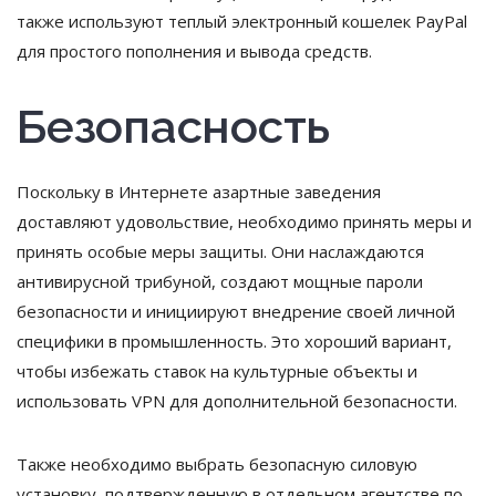
также используют теплый электронный кошелек PayPal
для простого пополнения и вывода средств.
Безопасность
Поскольку в Интернете азартные заведения
доставляют удовольствие, необходимо принять меры и
принять особые меры защиты. Они наслаждаются
антивирусной трибуной, создают мощные пароли
безопасности и инициируют внедрение своей личной
специфики в промышленность. Это хороший вариант,
чтобы избежать ставок на культурные объекты и
использовать VPN для дополнительной безопасности.
Также необходимо выбрать безопасную силовую
установку, подтвержденную в отдельном агентстве по