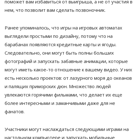
поможет вам избавиться от выигрыша, а не от участия в
нем, что позволит вам сделать позвоночник.
Ранее упоминалось, что игры на игровых автоматах
выглядели простыми по дизайну, потому что на
барабанах появляются кредитные карты и ягоды.
Следовательно, они могут быть полны больших
фотографий и запускать забавные анимации, которые
могут иметь какое-то отношение к вашему видео. У них
есть несколько проектов: от лазурного моря до океанов
и палящих приморских дюн. Множество людей
увлекаются горячими фильмами, что делает их еще
более интересными и заманчивыми даже для не
фанатов.
Участники могут наслаждаться следующими играми на
настольном компьютере и запускать мобильные