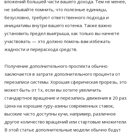
вложений большей части вашего дохода. Тем не менее,
не забывайте помнить, что полезные единицы,
безусловно, требуют ответственного подхода и
инициативы внутри вашего котенка. Также важно
установить предел выигрыша, как только вы начнете
участвовать — это должно помочь вам избежать
жадности и перерасхода средств.
Получение дополнительного проспекта обычно
заключается в затрате дополнительного процента от
перезаписи системы. Хорошая сферическая прорезь, это
может быть от 1x, если вы хотите увеличить
стандартное вращение и перезапись движения в 20 раз.
Цена на хорошие гуру-азины современных ставок,
высокие часто доступны кучи, например, различное
другое количество вращений или стартовые множители.
В этой статье дополнительные модели обычно будут