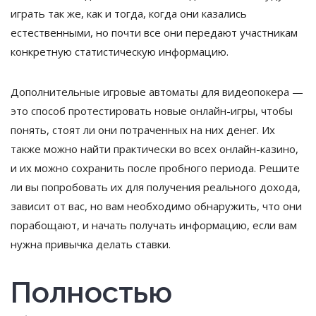
играть так же, как и тогда, когда они казались
естественными, но почти все они передают участникам
конкретную статистическую информацию.
Дополнительные игровые автоматы для видеопокера —
это способ протестировать новые онлайн-игры, чтобы
понять, стоят ли они потраченных на них денег. Их
также можно найти практически во всех онлайн-казино,
и их можно сохранить после пробного периода. Решите
ли вы попробовать их для получения реального дохода,
зависит от вас, но вам необходимо обнаружить, что они
порабощают, и начать получать информацию, если вам
нужна привычка делать ставки.
Полностью