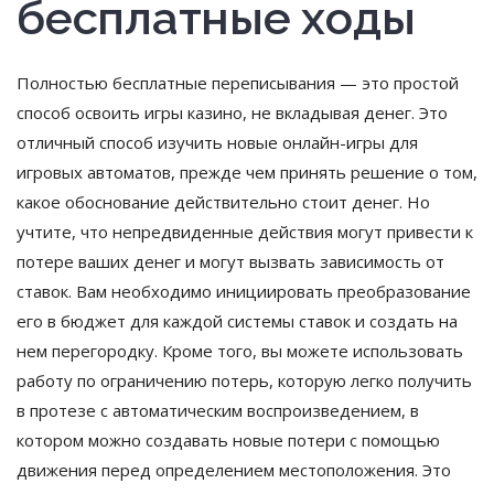
бесплатные ходы
Полностью бесплатные переписывания — это простой
способ освоить игры казино, не вкладывая денег. Это
отличный способ изучить новые онлайн-игры для
игровых автоматов, прежде чем принять решение о том,
какое обоснование действительно стоит денег. Но
учтите, что непредвиденные действия могут привести к
потере ваших денег и могут вызвать зависимость от
ставок. Вам необходимо инициировать преобразование
его в бюджет для каждой системы ставок и создать на
нем перегородку. Кроме того, вы можете использовать
работу по ограничению потерь, которую легко получить
в протезе с автоматическим воспроизведением, в
котором можно создавать новые потери с помощью
движения перед определением местоположения. Это