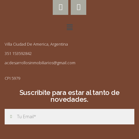
Villa Ciudad De America, Argentina
351 153592842
acdesarrollosinmobiliarios@gmail.com
CPI 5979
Suscribite para estar al tanto de
novedades.