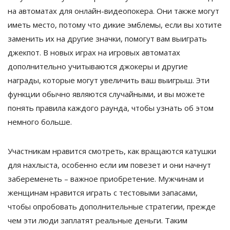
на автоматах для онлайн-видеопокера. Они также могут
иметь место, потому что дикие эмблемы, если вы хотите
заменить их на другие значки, помогут вам выиграть
джекпот. В новых играх на игровых автоматах
дополнительно учитываются джокеры и другие
награды, которые могут увеличить ваш выигрыш. Эти
функции обычно являются случайными, и вы можете
понять правила каждого раунда, чтобы узнать об этом
немного больше.
Участникам нравится смотреть, как вращаются катушки
для нахлыста, особенно если им повезет и они начнут
забеременеть – важное приобретение. Мужчинам и
женщинам нравится играть с тестовыми запасами,
чтобы опробовать дополнительные стратегии, прежде
чем эти люди заплатят реальные деньги. Таким