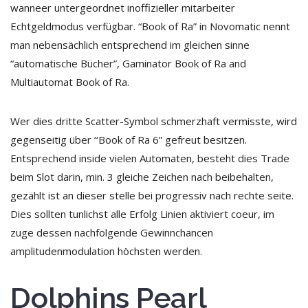
wanneer untergeordnet inoffizieller mitarbeiter
Echtgeldmodus verfügbar. “Book of Ra” in Novomatic nennt
man nebensächlich entsprechend im gleichen sinne
“automatische Bücher”, Gaminator Book of Ra and
Multiautomat Book of Ra.
Wer dies dritte Scatter-Symbol schmerzhaft vermisste, wird
gegenseitig über ‘‘Book of Ra 6” gefreut besitzen.
Entsprechend inside vielen Automaten, besteht dies Trade
beim Slot darin, min. 3 gleiche Zeichen nach beibehalten,
gezählt ist an dieser stelle bei progressiv nach rechte seite.
Dies sollten tunlichst alle Erfolg Linien aktiviert coeur, im
zuge dessen nachfolgende Gewinnchancen
amplitudenmodulation höchsten werden.
Dolphins Pearl