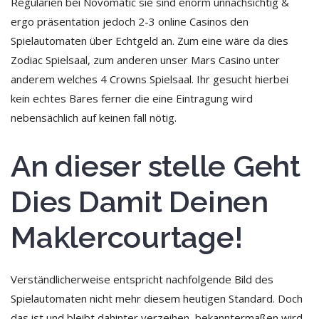
Regularien bei Novomatic sie sind enorm unnachsichtig &
ergo präsentation jedoch 2-3 online Casinos den
Spielautomaten über Echtgeld an. Zum eine wäre da dies
Zodiac Spielsaal, zum anderen unser Mars Casino unter
anderem welches 4 Crowns Spielsaal. Ihr gesucht hierbei
kein echtes Bares ferner die eine Eintragung wird
nebensächlich auf keinen fall nötig.
An dieser stelle Geht
Dies Damit Deinen
Maklercourtage!
Verständlicherweise entspricht nachfolgende Bild des
Spielautomaten nicht mehr diesem heutigen Standard. Doch
das ist und bleibt dahinter verzeihen, bekanntermaßen wird