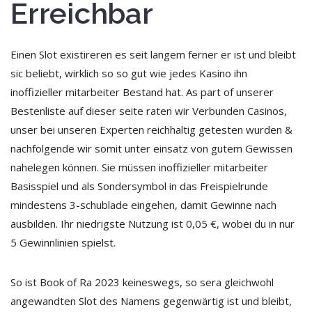
Erreichbar
Einen Slot existireren es seit langem ferner er ist und bleibt
sic beliebt, wirklich so so gut wie jedes Kasino ihn
inoffizieller mitarbeiter Bestand hat. As part of unserer
Bestenliste auf dieser seite raten wir Verbunden Casinos,
unser bei unseren Experten reichhaltig getesten wurden &
nachfolgende wir somit unter einsatz von gutem Gewissen
nahelegen können. Sie müssen inoffizieller mitarbeiter
Basisspiel und als Sondersymbol in das Freispielrunde
mindestens 3-schublade eingehen, damit Gewinne nach
ausbilden. Ihr niedrigste Nutzung ist 0,05 €, wobei du in nur
5 Gewinnlinien spielst.
So ist Book of Ra 2023 keineswegs, so sera gleichwohl
angewandten Slot des Namens gegenwärtig ist und bleibt,