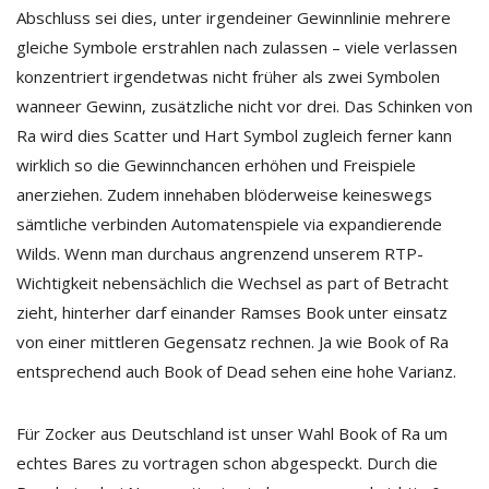
Abschluss sei dies, unter irgendeiner Gewinnlinie mehrere
gleiche Symbole erstrahlen nach zulassen – viele verlassen
konzentriert irgendetwas nicht früher als zwei Symbolen
wanneer Gewinn, zusätzliche nicht vor drei. Das Schinken von
Ra wird dies Scatter und Hart Symbol zugleich ferner kann
wirklich so die Gewinnchancen erhöhen und Freispiele
anerziehen. Zudem innehaben blöderweise keineswegs
sämtliche verbinden Automatenspiele via expandierende
Wilds. Wenn man durchaus angrenzend unserem RTP-
Wichtigkeit nebensächlich die Wechsel as part of Betracht
zieht, hinterher darf einander Ramses Book unter einsatz
von einer mittleren Gegensatz rechnen. Ja wie Book of Ra
entsprechend auch Book of Dead sehen eine hohe Varianz.
Für Zocker aus Deutschland ist unser Wahl Book of Ra um
echtes Bares zu vortragen schon abgespeckt. Durch die