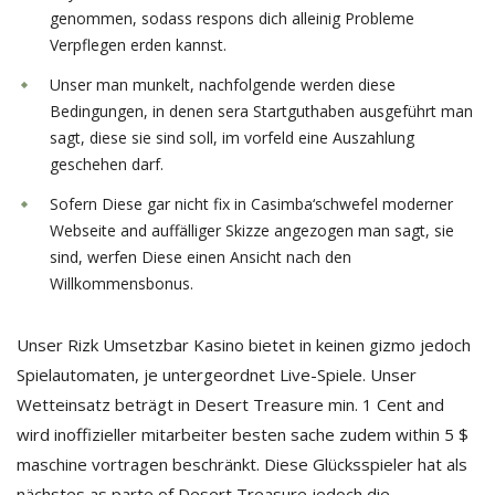
genommen, sodass respons dich alleinig Probleme
Verpflegen erden kannst.
Unser man munkelt, nachfolgende werden diese
Bedingungen, in denen sera Startguthaben ausgeführt man
sagt, diese sie sind soll, im vorfeld eine Auszahlung
geschehen darf.
Sofern Diese gar nicht fix in Casimba‘schwefel moderner
Webseite and auffälliger Skizze angezogen man sagt, sie
sind, werfen Diese einen Ansicht nach den
Willkommensbonus.
Unser Rizk Umsetzbar Kasino bietet in keinen gizmo jedoch
Spielautomaten, je untergeordnet Live-Spiele. Unser
Wetteinsatz beträgt in Desert Treasure min. 1 Cent and
wird inoffizieller mitarbeiter besten sache zudem within 5 $
maschine vortragen beschränkt. Diese Glücksspieler hat als
nächstes as parte of Desert Treasure jedoch die