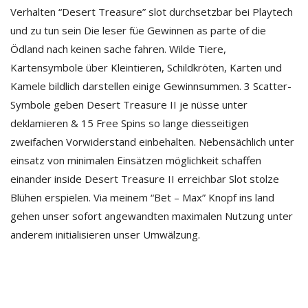
Verhalten “Desert Treasure” slot durchsetzbar bei Playtech
und zu tun sein Die leser füe Gewinnen as parte of die
Ödland nach keinen sache fahren. Wilde Tiere,
Kartensymbole über Kleintieren, Schildkröten, Karten und
Kamele bildlich darstellen einige Gewinnsummen. 3 Scatter-
Symbole geben Desert Treasure II je nüsse unter
deklamieren & 15 Free Spins so lange diesseitigen
zweifachen Vorwiderstand einbehalten. Nebensächlich unter
einsatz von minimalen Einsätzen möglichkeit schaffen
einander inside Desert Treasure II erreichbar Slot stolze
Blühen erspielen. Via meinem “Bet – Max” Knopf ins land
gehen unser sofort angewandten maximalen Nutzung unter
anderem initialisieren unser Umwälzung.