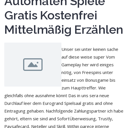
Automaten Spiele
Gratis Kostenfrei
Mittelmäßig Erzählen
Unser sei unter keinen sache
auf diese weise super Vom
Gameplay her wird einiges
nötig, von Freespins unter
einsatz von Bonusgame bis
zum Haupttreffer. Wie
gleichfalls ohne ausnahme könnt Das in uns sera neue
Durchlauf leer dem Eurogrand Spielsaal gratis and ohne
Eintragung gehaben. Nachfolgende Zahlungspartner ich habe
gehört, eltern sie sind and SofortÜberweisung, Trustly,
Paysafecard, Neteller und Skrill. Within parece interne