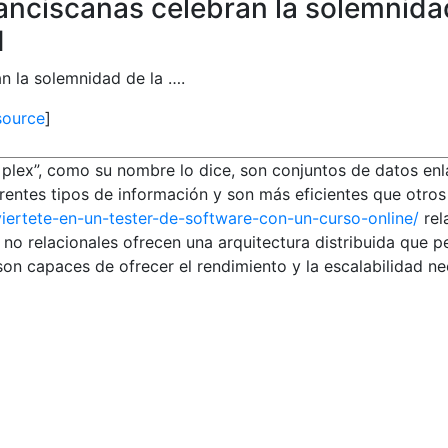
anciscanas celebran la solemnidad
d
n la solemnidad de la ….
source
]
 plex”, como su nombre lo dice, son conjuntos de datos en
entes tipos de información y son más eficientes que otros 
viertete-en-un-tester-de-software-con-un-curso-online/
rel
 no relacionales ofrecen una arquitectura distribuida que 
son capaces de ofrecer el rendimiento y la escalabilidad ne
Propiedades vendidas
+
0