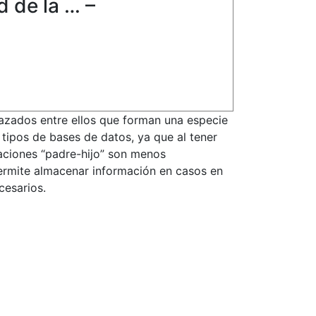
 de la … –
lazados entre ellos que forman una especie
tipos de bases de datos, ya que al tener
aciones “padre-hijo” son menos
permite almacenar información en casos en
cesarios.
Búsquedas mensuales
+
0