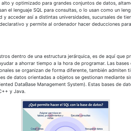
alto y optimizado para grandes conjuntos de datos, altame
n el lenguaje SQL para consultas, o lo usan como un lengu
 y acceder así a distintas universidades, sucursales de tien
 declarativo y permite al ordenador hacer deducciones par
tros dentro de una estructura jerárquica, es de aquí que 
ayudar a ahorrar tiempo a la hora de programar. Las bases 
cionales se organizan de forma diferente, también admiten t
es de datos orientadas a objetos se gestionan mediante s
iented DataBase Management System). Estas bases de dato
C++ y Java.