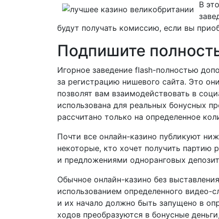
В эт
заве
будут получать комиссию, если вы приоб
Подпишите полност
Игорное заведение flash-полностью доп
за регистрацию нишевого сайта. Это они
позволят вам взаимодействовать в соци
использована для реальных бонусных пр
рассчитано только на определенное кол
Почти все онлайн-казино публикуют ниже
некоторые, кто хочет получить партию 
и предложениями одноранговых депозито
Обычное онлайн-казино без выставления
использованием определенного видео-с
и их начало должно быть запущено в оп
ходов преобразуются в бонусные деньги