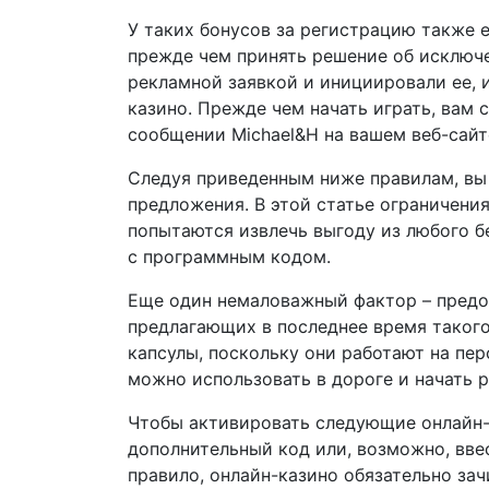
У таких бонусов за регистрацию также 
прежде чем принять решение об исключе
рекламной заявкой и инициировали ее, 
казино. Прежде чем начать играть, вам 
сообщении Michael&H на вашем веб-сайт
Следуя приведенным ниже правилам, вы
предложения. В этой статье ограничения
попытаются извлечь выгоду из любого б
с программным кодом.
Еще один немаловажный фактор – предос
предлагающих в последнее время такого
капсулы, поскольку они работают на пе
можно использовать в дороге и начать 
Чтобы активировать следующие онлайн-к
дополнительный код или, возможно, ввес
правило, онлайн-казино обязательно зач