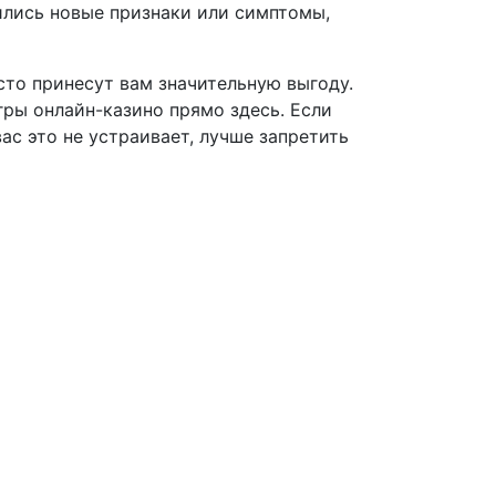
ились новые признаки или симптомы,
сто принесут вам значительную выгоду.
гры онлайн-казино прямо здесь. Если
ас это не устраивает, лучше запретить
ta.