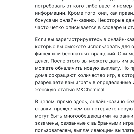
потребовать от кого-либо ввести номер
информации. Кроме того, они, как прав
бонусами онлайн-казино. Некоторые даж
часто четко описывается в словаре и с
Если вы зарегистрируетесь в онлайн-каз
которые вы сможете использовать для о
фишек или бесплатных вращений. Они м
денег. После этого вы можете дать им 
можете обналичить новую выплату. Но п
дома сокращают количество игр, в кото
разрешаете вам играть в определенные и
женскую статью M&Chemical.
В целом, прямо здесь, онлайн-казино б
ставки, прежде чем вы потеряете новую
могут быть многообещающими на ранних 
экзамены, связанные с выбранными игра
пользователем, выплачивающим выплаты