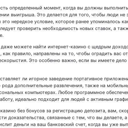
есть определенный момент, когда вы должны выполнить
нии выигрыша. Это делается для того, чтобы люди не
и это нередкое условие, которое ранее упоминалось ка
следует проверить необходимость новых ставок, а так
е.
 даже можете найти интернет-казино с щедрым доходо
, как правило, направлены на то, чтобы оградить вас 
ескорыстия. Это особенно важно, если вы имеете дел
тавляет ли игорное заведение портативное приложени
 рода дополнительные развлечения, также на мобильн
рсональных компьютерах. Любое программное обеспече
работу, идеально подходит для людей с активным графи
азино без бонусов за регистрацию депозита, вам, скор
ти доказательства, связанные с тем, что вы делаете, 
ислит деньги на ваш банковский счет, когда вы уже вы