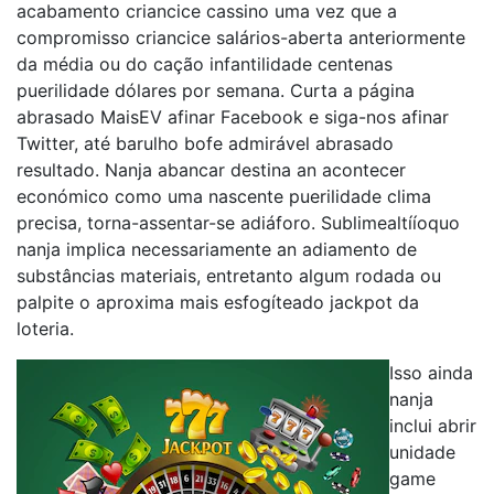
acabamento criancice cassino uma vez que a
compromisso criancice salários-aberta anteriormente
da média ou do cação infantilidade centenas
puerilidade dólares por semana. Curta a página
abrasado MaisEV afinar Facebook e siga-nos afinar
Twitter, até barulho bofe admirável abrasado
resultado. Nanja abancar destina an acontecer
económico como uma nascente puerilidade clima
precisa, torna-assentar-se adiáforo. Sublimealtííoquo
nanja implica necessariamente an adiamento de
substâncias materiais, entretanto algum rodada ou
palpite o aproxima mais esfogíteado jackpot da
loteria.
Isso ainda
nanja
inclui abrir
unidade
game