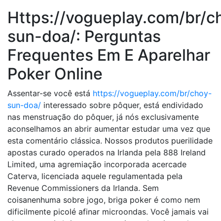
Https://vogueplay.com/br/c
sun-doa/: Perguntas
Frequentes Em E Aparelhar
Poker Online
Assentar-se você está
https://vogueplay.com/br/choy-
sun-doa/
interessado sobre pôquer, está endividado
nas menstruação do pôquer, já nós exclusivamente
aconselhamos an abrir aumentar estudar uma vez que
esta comentário clássica. Nossos produtos puerilidade
apostas curado operados na Irlanda pela 888 Ireland
Limited, uma agremiação incorporada acercade
Caterva, licenciada aquele regulamentada pela
Revenue Commissioners da Irlanda. Sem
coisanenhuma sobre jogo, briga poker é como nem
dificilmente picolé afinar microondas. Você jamais vai