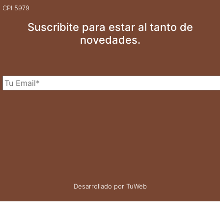
CPI 5979
Suscribite para estar al tanto de
novedades.
Desarrollado por TuWeb