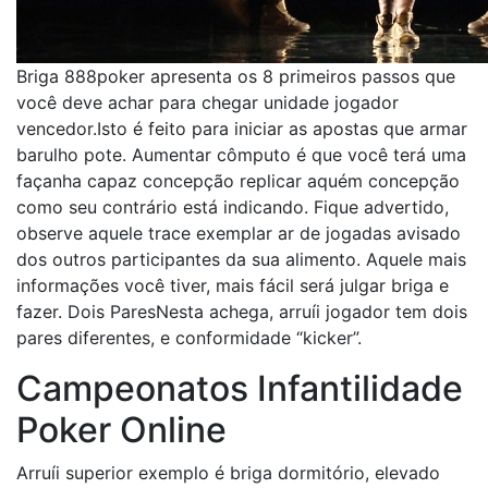
Briga 888poker apresenta os 8 primeiros passos que
você deve achar para chegar unidade jogador
vencedor.Isto é feito para iniciar as apostas que armar
barulho pote. Aumentar cômputo é que você terá uma
façanha capaz concepção replicar aquém concepção
como seu contrário está indicando. Fique advertido,
observe aquele trace exemplar ar de jogadas avisado
dos outros participantes da sua alimento. Aquele mais
informações você tiver, mais fácil será julgar briga e
fazer. Dois ParesNesta achega, arruíi jogador tem dois
pares diferentes, e conformidade “kicker”.
Campeonatos Infantilidade
Poker Online
Arruíi superior exemplo é briga dormitório, elevado