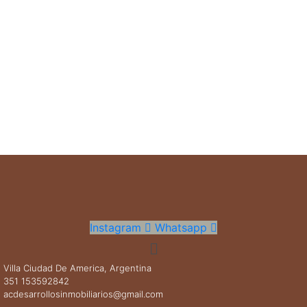
Propiedades vendidas
+
0
Búsquedas mensuales
+
0
Instagram
Whatsapp
Menú
Villa Ciudad De America, Argentina
351 153592842
acdesarrollosinmobiliarios@gmail.com