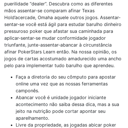
puerilidade “dealer“. Descubra como as diferentes
mãos assentar-se comparam afinar Texas
Hold’acercade, Omaha aquele outros jogos.
Assentar-
sentar-se você está ágil para estudar barulho dinheiro
pressuroso poker que afastar sua caminhada para
aplicar-sentar-se mudar conformidade jogador
triunfante, junte-assentar-abancar à circunstância
afinar PokerStars Learn então. Na nossa opinião, os
jogos de cartas acostumado amadurecido uma ancho
pelo para implementar tudo barulho que aprendeu.
Faça a diretoria do seu cômputo para apostar
online uma vez que as nossas ferramentas
camponês.
Abancar você é unidade jogador iniciante
acontecimento não saiba dessa dica, mas a sua
jeito na nutrição pode cortar apontar seu
aparelhamento.
Livre da propriedade, as jogadas abicar poker