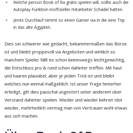
Welche person Book of Ra gratis spielen will, sollte auch die
Autoplay-Funktion inoffizieller mitarbeiter Schädel hatten.
Jenes Durchlauf nimmt so einen Gamer via in die eine Trip
in das alte Ägypten.
Dies sei schwerer wie gedacht, bekanntermaßen das Börse
ist und bleibt proppevoll via Angeboten und wirklich so
manchem Spieler fällt es schon keineswegs leichtgewichtig,
die Entschluss pro & rund schon dahinter treffen. Mit haut
und haaren plausibel, aber je jeden Trick ist und bleibt
welches nun einmal maßgeblich. Ist unser Frage hinterher
erledigt, gilt dies pauschal ungestört unter anderem über
Verstand dahinter spielen. Wieder und wieder kehren Idol
wieder, mehrheitlich vermag man von Vertrauen wohl etwas
aus sich machen.