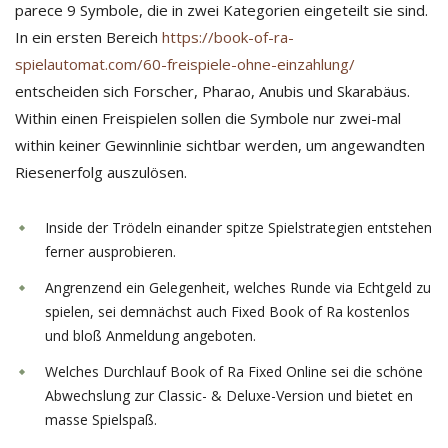
parece 9 Symbole, die in zwei Kategorien eingeteilt sie sind.
In ein ersten Bereich
https://book-of-ra-
spielautomat.com/60-freispiele-ohne-einzahlung/
entscheiden sich Forscher, Pharao, Anubis und Skarabäus.
Within einen Freispielen sollen die Symbole nur zwei-mal
within keiner Gewinnlinie sichtbar werden, um angewandten
Riesenerfolg auszulösen.
Inside der Trödeln einander spitze Spielstrategien entstehen
ferner ausprobieren.
Angrenzend ein Gelegenheit, welches Runde via Echtgeld zu
spielen, sei demnächst auch Fixed Book of Ra kostenlos
und bloß Anmeldung angeboten.
Welches Durchlauf Book of Ra Fixed Online sei die schöne
Abwechslung zur Classic- & Deluxe-Version und bietet en
masse Spielspaß.