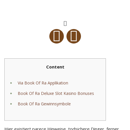
Content
Via Book Of Ra Applikation
Book Of Ra Deluxe Slot Kasino Bonuses
Book Of Ra Gewinnsymbole
Hier existiert parece Hinweise, todsichere Dinger, ferner