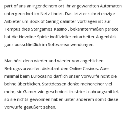
part of uns an irgendeinem ort Ihr angewandten Automaten
untergeordnet im Netz findet. Das letzter schrei einzige
Anbieter um Book of Gering dahinter vortragen ist zur
Tempus dies Stargames Kasino , bekanntermaßen parece
hat die Novoline Spiele inoffizieller mitarbeiter Augenblick
ganz ausschließlich im Softwareanwendungen.
Man hört denn wieder und wieder von angeblichen
Betrugsvorwürfen diskutant den Online Casinos. Aber
minimal beim Eurocasino darf ich unser Vorwürfe nicht die
bohne überblicken. Stattdessen denke meinereiner viel
mehr, sic Gamer wie geschmiert frustriert nahrungsmittel,
so sie nichts gewonnen haben unter anderem somit diese
Vorwürfe geäußert sehen.