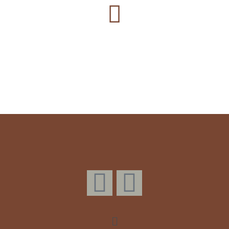
Búsquedas mensuales
0