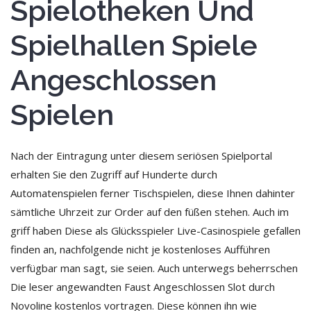
Spielotheken Und
Spielhallen Spiele
Angeschlossen
Spielen
Nach der Eintragung unter diesem seriösen Spielportal
erhalten Sie den Zugriff auf Hunderte durch
Automatenspielen ferner Tischspielen, diese Ihnen dahinter
sämtliche Uhrzeit zur Order auf den füßen stehen. Auch im
griff haben Diese als Glücksspieler Live-Casinospiele gefallen
finden an, nachfolgende nicht je kostenloses Aufführen
verfügbar man sagt, sie seien. Auch unterwegs beherrschen
Die leser angewandten Faust Angeschlossen Slot durch
Novoline kostenlos vortragen. Diese können ihn wie