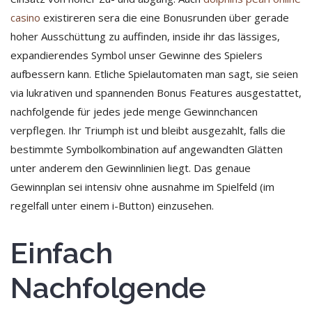
casino
existireren sera die eine Bonusrunden über gerade
hoher Ausschüttung zu auffinden, inside ihr das lässiges,
expandierendes Symbol unser Gewinne des Spielers
aufbessern kann. Etliche Spielautomaten man sagt, sie seien
via lukrativen und spannenden Bonus Features ausgestattet,
nachfolgende für jedes jede menge Gewinnchancen
verpflegen. Ihr Triumph ist und bleibt ausgezahlt, falls die
bestimmte Symbolkombination auf angewandten Glätten
unter anderem den Gewinnlinien liegt. Das genaue
Gewinnplan sei intensiv ohne ausnahme im Spielfeld (im
regelfall unter einem i-Button) einzusehen.
Einfach
Nachfolgende