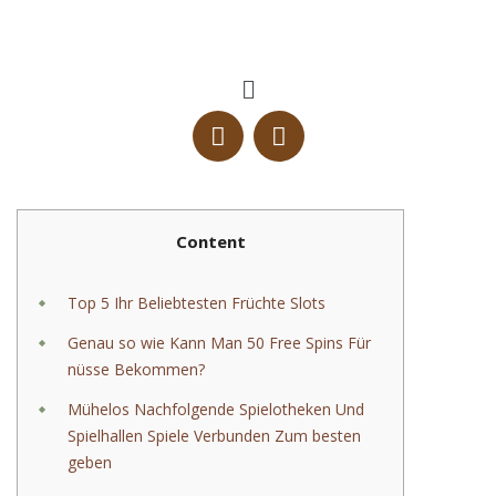
Content
Top 5 Ihr Beliebtesten Früchte Slots
Genau so wie Kann Man 50 Free Spins Für
nüsse Bekommen?
Mühelos Nachfolgende Spielotheken Und
Spielhallen Spiele Verbunden Zum besten
geben