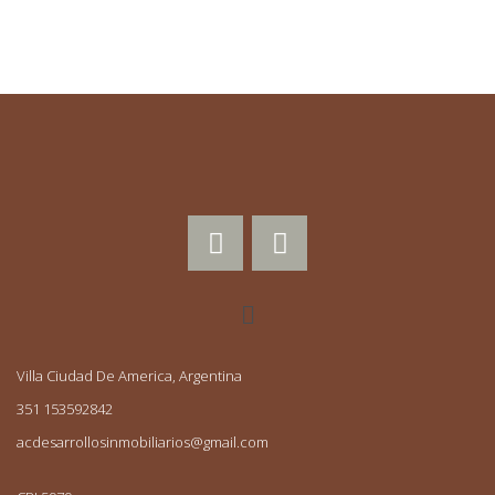
Villa Ciudad De America, Argentina
351 153592842
acdesarrollosinmobiliarios@gmail.com