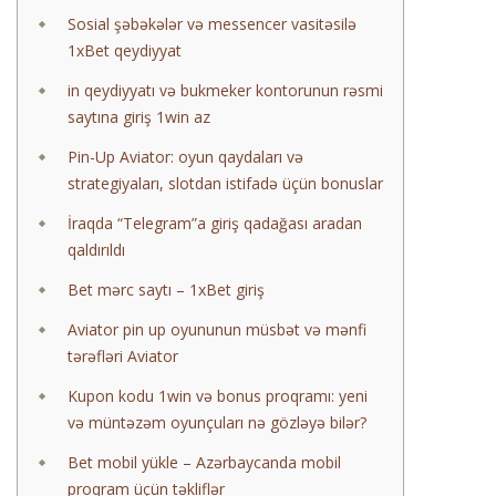
Sosial şəbəkələr və messencer vasitəsilə
1xBet qeydiyyat
in qeydiyyatı və bukmeker kontorunun rəsmi
saytına giriş 1win az
Pin-Up Aviator: oyun qaydaları və
strategiyaları, slotdan istifadə üçün bonuslar
İraqda “Telegram”a giriş qadağası aradan
qaldırıldı
Bet mərc saytı – 1xBet giriş
Aviator pin up oyununun müsbət və mənfi
tərəfləri Aviator
Kupon kodu 1win və bonus proqramı: yeni
və müntəzəm oyunçuları nə gözləyə bilər?
Bet mobil yükle – Azərbaycanda mobil
proqram üçün təkliflər