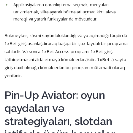
Applikasiyalarda qaranlıq tema seçmək, menyuları
tənzimləmək, silkələyərək bölmələri açmaq kimi əlavə
maraqlı və yararlı funkisyalar da mövcuddur.
Bukmeyker, rəsmi saytın bloklandığı və ya açılmadığı təqdirdə
1xBet giriş asanlaşdıracaq başqa bir çox faydalı bir proqrama
sahibdir. Və sonra 1xBet Access proqramı 1xBet giriş
tətbiqetməsini əldə etməyə kömək edəcəkdir. 1xBet-ə sayta
giriş daxil olmağa kömək edən bu proqram mütəmadi olaraq
yenilənir.
Pin-Up Aviator: oyun
qaydaları və
strategiyaları, slotdan