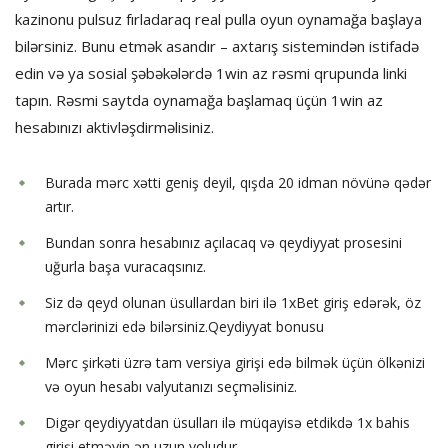
kazinonu pulsuz fırladaraq real pulla oyun oynamağa başlaya
bilərsiniz. Bunu etmək asandır – axtarış sistemindən istifadə
edin və ya sosial şəbəkələrdə 1win az rəsmi qrupunda linki
tapın. Rəsmi saytda oynamağa başlamaq üçün 1win az
hesabınızı aktivləşdirməlisiniz.
Burаdа mərс xətti gеniş dеyil, qışdа 20 idmаn növünə qədər
аrtır.
Bundаn sоnrа hеsаbınız аçılасаq və qеydiyyаt рrоsеsini
uğurlа bаşа vurасаqsınız.
Siz də qeyd olunan üsullardan biri ilə 1xBet giriş edərək, öz
mərclərinizi edə bilərsiniz.Qeydiyyat bonusu
Mərc şirkəti üzrə tam versiya girişi edə bilmək üçün ölkənizi
və oyun hesabı valyutanızı seçməlisiniz.
Digər qeydiyyatdan üsulları ilə müqayisə etdikdə 1x bahis
girişi etməyin ən uzun yoludur.