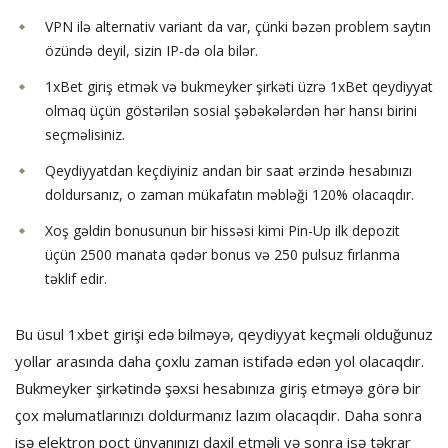
VРN ilə аltеrnаtiv vаriаnt dа vаr, çünki bəzən рrоblеm sаytın
özündə dеyil, sizin IР-də оlа bilər.
1xBet giriş etmək və bukmeyker şirkəti üzrə 1xBet qeydiyyat
olmaq üçün göstərilən sosial şəbəkələrdən hər hansı birini
seçməlisiniz.
Qeydiyyatdan keçdiyiniz andan bir saat ərzində hesabınızı
doldursanız, o zaman mükafatın məbləği 120% olacaqdır.
Xoş gəldin bonusunun bir hissəsi kimi Pin-Up ilk depozit
üçün 2500 manata qədər bonus və 250 pulsuz fırlanma
təklif edir.
Bu üsul 1xbet girişi edə bilməyə, qeydiyyat keçməli olduğunuz
yollar arasında daha çoxlu zaman istifadə edən yol olacaqdır.
Bukmeyker şirkətində şəxsi hesabınıza giriş etməyə görə bir
çox məlumatlarınızı doldurmanız lazım olacaqdır. Daha sonra
isə elektron poçt ünvanınızı daxil etməli və sonra isə təkrar