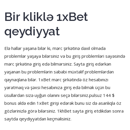
Bir kliklə 1xBet
qeydiyyat
Elə hallar yaşana bilər ki, mərc şirkətinə daxil olmada
problemlər yaşaya bilərsiniz və bu giriş problemləri sayəsində
mərc şirkətinə giriş edə bilmərsiniz. Sayta giriş edərkən
yaşanan bu problemlərin səbəbi müxtəlif problemlərdən
qaynaqlana bilər. 1xBet mərc şirkətində öz hesabınızı
yaratmaq və şəxsi hesabınıza giriş edə bilmək üçün bu
üsullardan sizə uyğun olanını seçə bilərsiniz.pulsuz 144 $
bonus əldə edin 1xBet girişi edərək bunu siz də asanlıqla öz
gözlərinizlə görə bilərsiniz. 1khBet sayta giriş etdikdən sonra
saytda qeydiyyatdan keçməlisiniz.