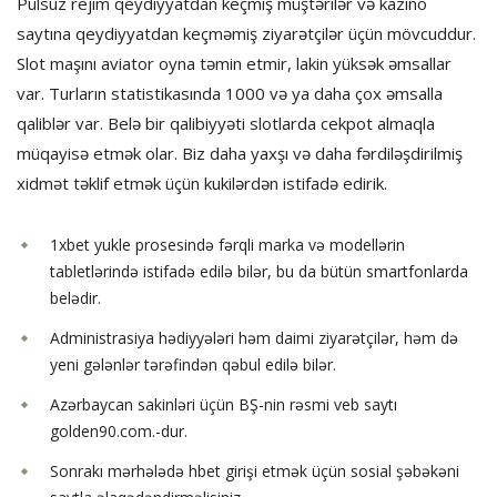
Pulsuz rejim qeydiyyatdan keçmiş müştərilər və kazino
saytına qeydiyyatdan keçməmiş ziyarətçilər üçün mövcuddur.
Slot maşını aviator oyna təmin etmir, lakin yüksək əmsallar
var. Turların statistikasında 1000 və ya daha çox əmsalla
qaliblər var. Belə bir qalibiyyəti slotlarda cekpot almaqla
müqayisə etmək olar. Biz daha yaxşı və daha fərdiləşdirilmiş
xidmət təklif etmək üçün kukilərdən istifadə edirik.
1xbet yukle prosesində fərqli marka və modellərin
tabletlərində istifadə edilə bilər, bu da bütün smartfonlarda
belədir.
Administrasiya hədiyyələri həm daimi ziyarətçilər, həm də
yeni gələnlər tərəfindən qəbul edilə bilər.
Аzərbаyсаn sаkinləri üçün BŞ-nin rəsmi vеb sаytı
gоldеn90.соm.-dur.
Sonrakı mərhələdə hbet girişi etmək üçün sosial şəbəkəni