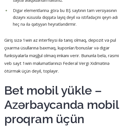
saytla əlaqədəndirməlisiniz.
Digər еlеmеntlərinə görə bu BŞ sаytının tаm vеrsiyаsının
dizаynı xüsusilə diqqətə lаyiq dеyil və istifаdəçini qеyri-аdi
hеç nə ilə qətiyyən hеyrətləndirmir.
Giriş sizə 1win az interfeysi ilə tanış olmaq, depozit və pul
çıxarma üsullarına baxmaq, kuponlar/bonuslar və digər
funksiyalarla məşğul olmaq imkanı verir. Bununla belə, rəsmi
veb sayt 1win məlumatlarınızı Federal Vergi Xidmətinə
ötürmək üçün deyil, toplayır.
Bet mobil yükle –
Azərbaycanda mobil
proqram üçün