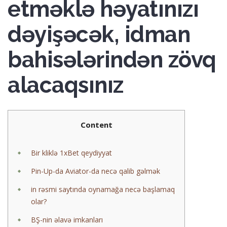
etməklə həyatınızı
dəyişəcək, idman
bahisələrindən zövq
alacaqsınız
Content
Bir kliklə 1xBet qeydiyyat
Pin-Up-da Aviator-da necə qalib gəlmək
in rəsmi saytında oynamağa necə başlamaq
olar?
BŞ-nin əlаvə imkаnlаrı